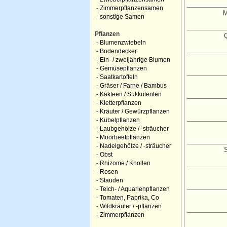
-
Zimmerpflanzensamen
M
-
sonstige Samen
Pflanzen
-
Blumenzwiebeln
-
Bodendecker
-
Ein- / zweijährige Blumen
-
Gemüsepflanzen
-
Saatkartoffeln
-
Gräser / Farne / Bambus
-
Kakteen / Sukkulenten
-
Kletterpflanzen
-
Kräuter / Gewürzpflanzen
-
Kübelpflanzen
-
Laubgehölze / -sträucher
-
Moorbeetpflanzen
-
Nadelgehölze / -sträucher
S
-
Obst
-
Rhizome / Knollen
-
Rosen
-
Stauden
-
Teich- / Aquarienpflanzen
-
Tomaten, Paprika, Co
-
Wildkräuter / -pflanzen
-
Zimmerpflanzen