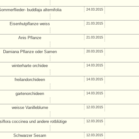
Sommerflieder- buddlaja alternifolia
24.03.2015
Eisenhutpflanze weiss
21.03.2015
Anis Pflanze
21.03.2015
Damiana Pflanze oder Samen
20.03.2015
winterharte orchidee
14.03.2015
freilandorchideen
14.03.2015
gartenorchideen
14.03.2015
weisse Vanilleblume
12.03.2015
siflora coccinea und andere rotblütige
12.03.2015
Schwarzer Sesam
12.03.2015