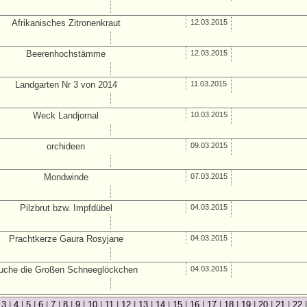
Afrikanisches Zitronenkraut
12.03.2015
Beerenhochstämme
12.03.2015
Landgarten Nr 3 von 2014
11.03.2015
Weck Landjornal
10.03.2015
orchideen
09.03.2015
Mondwinde
07.03.2015
Pilzbrut bzw. Impfdübel
04.03.2015
Prachtkerze Gaura Rosyjane
04.03.2015
uche die Großen Schneeglöckchen
04.03.2015
|
3
|
4
|
5
|
6
|
7
|
8
|
9
|
10
|
11
|
12
|
13
|
14
|
15
|
16
|
17
|
18
|
19
|
20
|
21
|
22