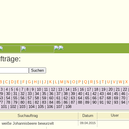
träge:
B
|
C
|
D
|
E
|
F
|
G
|
H
|
I
|
J
|
K
|
L
|
M
|
N
|
O
|
P
|
Q
|
R
|
S
|
T
|
U
|
V
|
W
|
X
|
3
|
4
|
5
|
6
|
7
|
8
|
9
|
10
|
11
|
12
|
13
|
14
|
15
|
16
|
17
|
18
|
19
|
20
|
21
|
22
29
|
30
|
31
|
32
|
33
|
34
|
35
|
36
|
37
|
38
|
39
|
40
|
41
|
42
|
43
|
44
|
45
|
46
|
53
|
54
|
55
|
56
|
57
|
58
|
59
|
60
|
61
|
62
|
63
|
64
|
65
|
66
|
67
|
68
|
69
|
70
|
77
|
78
|
79
|
80
|
81
|
82
|
83
|
84
|
85
|
86
|
87
|
88
|
89
|
90
|
91
|
92
|
93
|
94
|
|
101
|
102
|
103
|
104
|
105
|
106
|
107
|
108
User
Suchauftrag
Datum
weiße Johannisbeere bewurzelt
09.04.2015