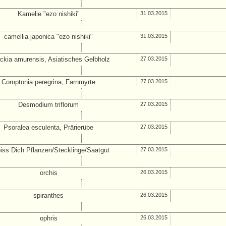
Kamelie "ezo nishiki"
31.03.2015
camellia japonica "ezo nishiki"
31.03.2015
kia amurensis, Asiatisches Gelbholz
27.03.2015
Comptonia peregrina, Farnmyrte
27.03.2015
Desmodium triflorum
27.03.2015
Psoralea esculenta, Prärierübe
27.03.2015
iss Dich Pflanzen/Stecklinge/Saatgut
27.03.2015
orchis
26.03.2015
spiranthes
26.03.2015
ophris
26.03.2015