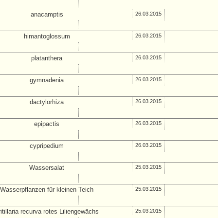
anacamptis
26.03.2015
himantoglossum
26.03.2015
platanthera
26.03.2015
gymnadenia
26.03.2015
dactylorhiza
26.03.2015
epipactis
26.03.2015
cypripedium
26.03.2015
Wassersalat
25.03.2015
Wasserpflanzen für kleinen Teich
25.03.2015
itillaria recurva rotes Liliengewächs
25.03.2015