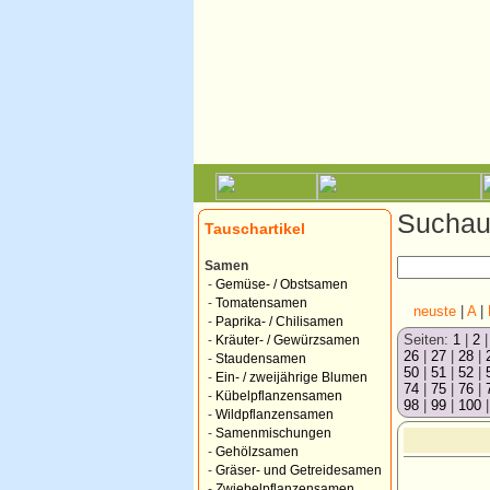
Suchauf
Tauschartikel
Samen
-
Gemüse- / Obstsamen
-
Tomatensamen
neuste
|
A
|
-
Paprika- / Chilisamen
Seiten:
1
|
2
-
Kräuter- / Gewürzsamen
26
|
27
|
28
|
-
Staudensamen
50
|
51
|
52
|
-
Ein- / zweijährige Blumen
74
|
75
|
76
|
-
Kübelpflanzensamen
98
|
99
|
100
-
Wildpflanzensamen
-
Samenmischungen
-
Gehölzsamen
-
Gräser- und Getreidesamen
-
Zwiebelpflanzensamen