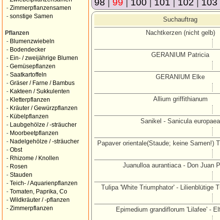
98
|
99
|
100
|
101
|
102
|
103
-
Zimmerpflanzensamen
-
sonstige Samen
Suchauftrag
Nachtkerzen (nicht gelb)
Pflanzen
-
Blumenzwiebeln
-
Bodendecker
GERANIUM Patricia
-
Ein- / zweijährige Blumen
-
Gemüsepflanzen
-
Saatkartoffeln
GERANIUM Elke
-
Gräser / Farne / Bambus
-
Kakteen / Sukkulenten
Allium griffithianum
-
Kletterpflanzen
-
Kräuter / Gewürzpflanzen
-
Kübelpflanzen
Sanikel - Sanicula europaea
-
Laubgehölze / -sträucher
-
Moorbeetpflanzen
-
Nadelgehölze / -sträucher
Papaver orientale(Staude; keine Samen!) 
-
Obst
-
Rhizome / Knollen
Juanulloa aurantiaca - Don Juan P
-
Rosen
-
Stauden
-
Teich- / Aquarienpflanzen
Tulipa 'White Triumphator' - Lilienblütige 
-
Tomaten, Paprika, Co
-
Wildkräuter / -pflanzen
-
Zimmerpflanzen
Epimedium grandiflorum 'Lilafee' - E