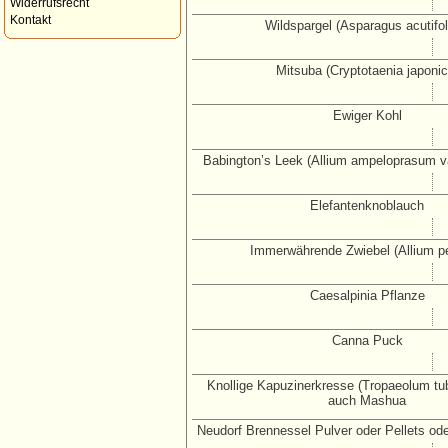
Widerrufsrecht
Kontakt
Wildspargel (Asparagus acutifol
Mitsuba (Cryptotaenia japonic
Ewiger Kohl
Babington’s Leek (Allium ampeloprasum var
Elefantenknoblauch
Immerwährende Zwiebel (Allium per
Caesalpinia Pflanze
Canna Puck
Knollige Kapuzinerkresse (Tropaeolum tu
auch Mashua
Neudorf Brennessel Pulver oder Pellets od