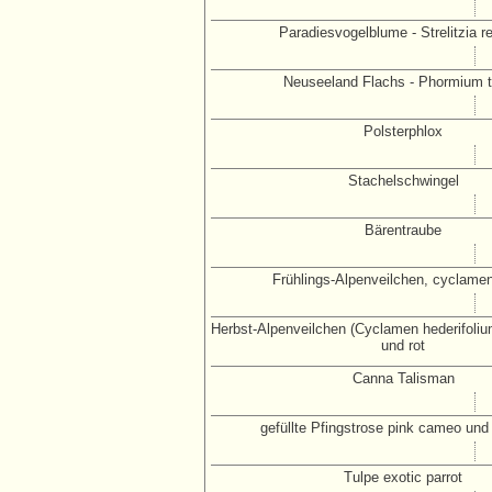
Paradiesvogelblume - Strelitzia r
Neuseeland Flachs - Phormium 
Polsterphlox
Stachelschwingel
Bärentraube
Frühlings-Alpenveilchen, cyclam
Herbst-Alpenveilchen (Cyclamen hederifolium
und rot
Canna Talisman
gefüllte Pfingstrose pink cameo und 
Tulpe exotic parrot