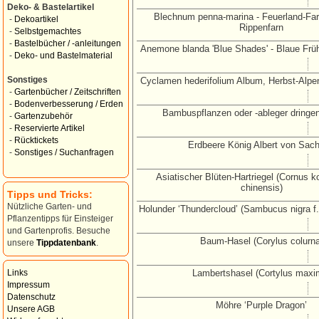
Deko- & Bastelartikel
Blechnum penna-marina - Feuerland-Far
-
Dekoartikel
Rippenfarn
-
Selbstgemachtes
-
Bastelbücher / -anleitungen
Anemone blanda 'Blue Shades' - Blaue Fr
-
Deko- und Bastelmaterial
Sonstiges
Cyclamen hederifolium Album, Herbst-Alpe
-
Gartenbücher / Zeitschriften
-
Bodenverbesserung / Erden
Bambuspflanzen oder -ableger dringe
-
Gartenzubehör
-
Reservierte Artikel
-
Rücktickets
Erdbeere König Albert von Sac
-
Sonstiges / Suchanfragen
Asiatischer Blüten-Hartriegel (Cornus 
chinensis)
Tipps und Tricks:
Nützliche Garten- und
Holunder ‘Thundercloud’ (Sambucus nigra f.
Pflanzentipps für Einsteiger
und Gartenprofis. Besuche
Baum-Hasel (Corylus colurna
unsere
Tippdatenbank
.
Lambertshasel (Cortylus maxi
Links
Impressum
Datenschutz
Möhre ‘Purple Dragon’
Unsere AGB