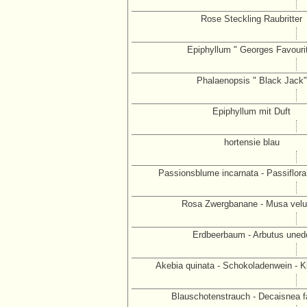
Rose Steckling Raubritter
Epiphyllum " Georges Favouri
Phalaenopsis " Black Jack"
Epiphyllum mit Duft
hortensie blau
Passionsblume incarnata - Passiflora
Rosa Zwergbanane - Musa velu
Erdbeerbaum - Arbutus uned
Akebia quinata - Schokoladenwein - Kl
Blauschotenstrauch - Decaisnea fa