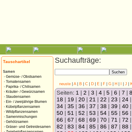
Suchaufträge:
Tauschartikel
Samen
-
Gemüse- / Obstsamen
-
Tomatensamen
neuste
|
A
|
B
|
C
|
D
|
E
|
F
|
G
|
H
|
I
|
J
|
-
Paprika- / Chilisamen
Seiten:
1
|
2
|
3
|
4
|
5
|
6
|
7
|
-
Kräuter- / Gewürzsamen
-
Staudensamen
18
|
19
|
20
|
21
|
22
|
23
|
24
-
Ein- / zweijährige Blumen
34
|
35
|
36
|
37
|
38
|
39
|
40
-
Kübelpflanzensamen
50
|
51
|
52
|
53
|
54
|
55
|
56
-
Wildpflanzensamen
-
Samenmischungen
66
|
67
|
68
|
69
|
70
|
71
|
72
-
Gehölzsamen
82
|
83
|
84
|
85
|
86
|
87
|
88
-
Gräser- und Getreidesamen
-
Zwiebelpflanzensamen