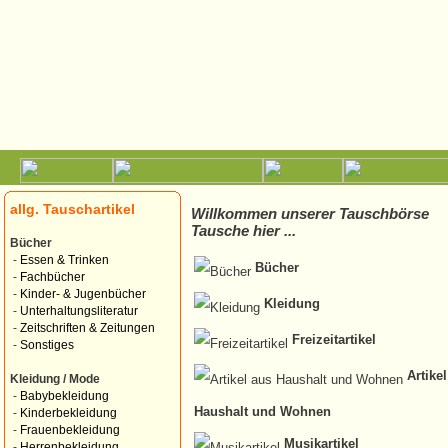
allg. Tauschartikel
Willkommen unserer Tauschbörse
Tausche hier ...
Bücher
-
Essen & Trinken
Bücher
-
Fachbücher
-
Kinder- & Jugenbücher
Kleidung
-
Unterhaltungsliteratur
-
Zeitschriften & Zeitungen
Freizeitartikel
-
Sonstiges
Artike
Kleidung / Mode
-
Babybekleidung
Haushalt und Wohnen
-
Kinderbekleidung
-
Frauenbekleidung
Musikartikel
-
Herrenbekleidung