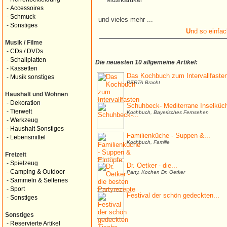
-
Accessoires
-
Schmuck
und vieles mehr ...
-
Sonstiges
U
nd so einfac
Musik / Filme
-
CDs / DVDs
-
Schallplatten
Die neuesten 10 allgemeine Artikel:
-
Kassetten
Das Kochbuch zum Intervallfaste
-
Musik sonstiges
PERTA Bracht
Haushalt und Wohnen
-
Dekoration
Schuhbeck- Mediterrane Inselküc
-
Tierwelt
Kochbuch, Bayerisches Fernsehen
-
Werkzeug
-
Haushalt Sonstiges
Familienküche - Suppen &...
-
Lebensmittel
Kochbuch, Familie
Freizeit
-
Spielzeug
Dr. Oetker - die...
-
Camping & Outdoor
Party, Kochen Dr. Oetker
-
Sammeln & Seltenes
-
Sport
Festival der schön gedeckten...
-
Sonstiges
Sonstiges
-
Reservierte Artikel