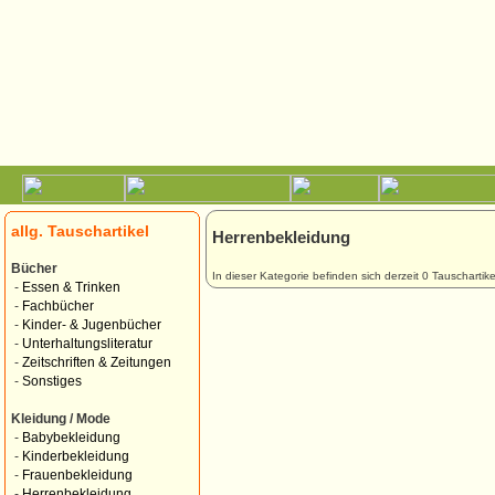
allg. Tauschartikel
Herrenbekleidung
Bücher
In dieser Kategorie befinden sich derzeit 0 Tauschartike
-
Essen & Trinken
-
Fachbücher
-
Kinder- & Jugenbücher
-
Unterhaltungsliteratur
-
Zeitschriften & Zeitungen
-
Sonstiges
Kleidung / Mode
-
Babybekleidung
-
Kinderbekleidung
-
Frauenbekleidung
-
Herrenbekleidung