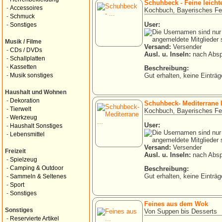
Schuhbeck - Feine leichte
-
Accessoires
Kochbuch, Bayerisches F
-
Schmuck
User:
-
Sonstiges
Musik / Filme
Versand:
Versender
-
CDs / DVDs
Ausl. u. Inseln:
nach Absp
-
Schallplatten
-
Kassetten
Beschreibung:
Gut erhalten, keine Einträg
-
Musik sonstiges
Haushalt und Wohnen
-
Dekoration
Schuhbeck- Mediterrane 
-
Tierwelt
Kochbuch, Bayerisches F
-
Werkzeug
User:
-
Haushalt Sonstiges
-
Lebensmittel
Versand:
Versender
Freizeit
Ausl. u. Inseln:
nach Absp
-
Spielzeug
-
Camping & Outdoor
Beschreibung:
Gut erhalten, keine Einträg
-
Sammeln & Seltenes
-
Sport
-
Sonstiges
Feines aus dem Wok
Sonstiges
Von Suppen bis Desserts
-
Reservierte Artikel