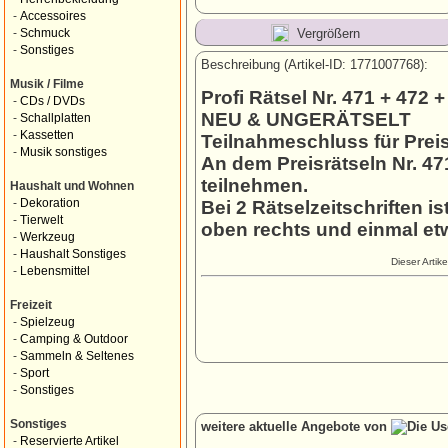
-
Accessoires
Vergrößern
-
Schmuck
-
Sonstiges
Beschreibung (Artikel-ID: 1771007768):
Musik / Filme
Profi Rätsel Nr. 471 + 472 +
-
CDs / DVDs
NEU & UNGERÄTSELT
-
Schallplatten
-
Kassetten
Teilnahmeschluss für Preisr
-
Musik sonstiges
An dem Preisrätseln Nr. 4
teilnehmen.
Haushalt und Wohnen
-
Dekoration
Bei 2 Rätselzeitschriften is
-
Tierwelt
oben rechts und einmal etw
-
Werkzeug
-
Haushalt Sonstiges
Dieser Artik
-
Lebensmittel
Freizeit
-
Spielzeug
-
Camping & Outdoor
-
Sammeln & Seltenes
-
Sport
-
Sonstiges
Sonstiges
weitere aktuelle Angebote von
-
Reservierte Artikel