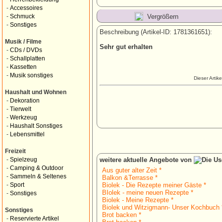
-
Accessoires
Vergrößern
-
Schmuck
-
Sonstiges
Beschreibung (Artikel-ID: 1781361651):
Musik / Filme
Sehr gut erhalten
-
CDs / DVDs
-
Schallplatten
-
Kassetten
-
Musik sonstiges
Dieser Artik
Haushalt und Wohnen
-
Dekoration
-
Tierwelt
-
Werkzeug
-
Haushalt Sonstiges
-
Lebensmittel
Freizeit
weitere aktuelle Angebote von
-
Spielzeug
-
Camping & Outdoor
Aus guter alter Zeit *
-
Sammeln & Seltenes
Balkon &Terrasse *
Biolek - Die Rezepte meiner Gäste *
-
Sport
BIolek - meine neuen Rezepte *
-
Sonstiges
Biolek - Meine Rezepte *
Biolek und Witzigmann- Unser Kochbuch 
Sonstiges
Brot backen *
-
Reservierte Artikel