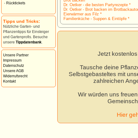
Brot backen *
-
Rücktickets
Dr. Oetker - die besten Partyrezepte *
Dr. Oetker - Brot backen im Brotbackauto
Eierwärmer aus Filz *
Familienküche - Suppen & Eintöpfe *
Tipps und Tricks:
Nützliche Garten- und
Pflanzentipps für Einsteiger
und Gartenprofis. Besuche
unsere
Tippdatenbank
.
Jetzt kostenlo
Unsere Partner
Impressum
Datenschutz
Tausche deine Pflanz
Unsere AGB
Selbstgebasteltes mit unse
Widerrufsrecht
zahlreichen Ang
Kontakt
Wir würden uns freuen,
Gemeinscha
Hier ge