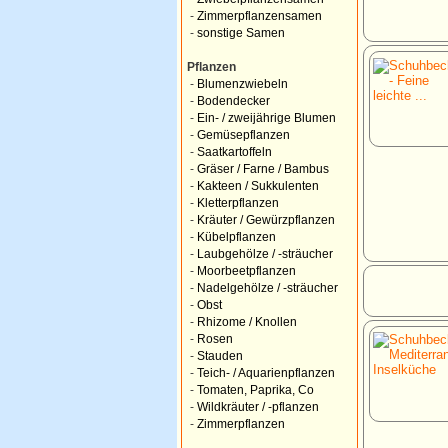
-
Zimmerpflanzensamen
-
sonstige Samen
Pflanzen
-
Blumenzwiebeln
-
Bodendecker
-
Ein- / zweijährige Blumen
-
Gemüsepflanzen
-
Saatkartoffeln
-
Gräser / Farne / Bambus
-
Kakteen / Sukkulenten
-
Kletterpflanzen
-
Kräuter / Gewürzpflanzen
-
Kübelpflanzen
-
Laubgehölze / -sträucher
-
Moorbeetpflanzen
-
Nadelgehölze / -sträucher
-
Obst
-
Rhizome / Knollen
-
Rosen
-
Stauden
-
Teich- / Aquarienpflanzen
-
Tomaten, Paprika, Co
-
Wildkräuter / -pflanzen
-
Zimmerpflanzen