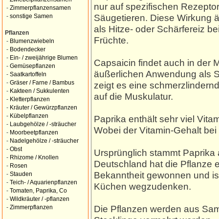
nur auf spezifischen Rezepto
-
Zimmerpflanzensamen
Säugetieren. Diese Wirkung äu
-
sonstige Samen
als Hitze- oder Schärfereiz b
Pflanzen
Früchte.
-
Blumenzwiebeln
-
Bodendecker
-
Ein- / zweijährige Blumen
Capsaicin findet auch in der 
-
Gemüsepflanzen
äußerlichen Anwendung als Sa
-
Saatkartoffeln
-
Gräser / Farne / Bambus
zeigt es eine schmerzlindern
-
Kakteen / Sukkulenten
auf die Muskulatur.
-
Kletterpflanzen
-
Kräuter / Gewürzpflanzen
-
Kübelpflanzen
Paprika enthält sehr viel Vi
-
Laubgehölze / -sträucher
Wobei der Vitamin-Gehalt bei 
-
Moorbeetpflanzen
-
Nadelgehölze / -sträucher
-
Obst
Ursprünglich stammt Paprika 
-
Rhizome / Knollen
Deutschland hat die Pflanze 
-
Rosen
Bekanntheit gewonnen und ist
-
Stauden
-
Teich- / Aquarienpflanzen
Küchen wegzudenken.
-
Tomaten, Paprika, Co
-
Wildkräuter / -pflanzen
Die Pflanzen werden aus Sa
-
Zimmerpflanzen