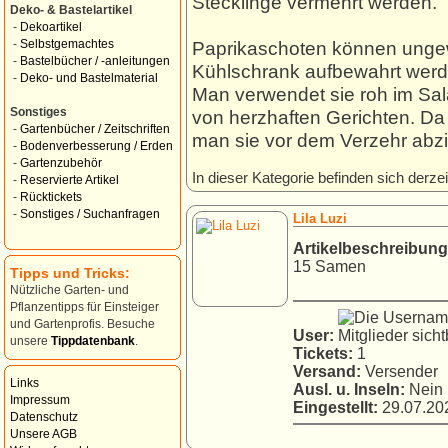
Stecklinge vermehrt werden.
Deko- & Bastelartikel
-
Dekoartikel
Paprikaschoten können unge
-
Selbstgemachtes
-
Bastelbücher / -anleitungen
Kühlschrank aufbewahrt werden
-
Deko- und Bastelmaterial
Man verwendet sie roh im Sal
Sonstiges
von herzhaften Gerichten. Da 
-
Gartenbücher / Zeitschriften
man sie vor dem Verzehr abz
-
Bodenverbesserung / Erden
-
Gartenzubehör
In dieser Kategorie befinden sich derzei
-
Reservierte Artikel
-
Rücktickets
-
Sonstiges / Suchanfragen
Lila Luzi
Artikelbeschreibung
15 Samen
Tipps und Tricks:
Nützliche Garten- und
Pflanzentipps für Einsteiger
und Gartenprofis. Besuche
User:
unsere
Tippdatenbank
.
Tickets:
1
Versand:
Versender
Links
Ausl. u. Inseln:
Nein
Impressum
Eingestellt:
29.07.202
Datenschutz
Unsere AGB