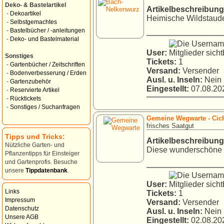
Deko- & Bastelartikel
Artikelbeschreibung
-
Dekoartikel
Heimische Wildstaude 
-
Selbstgemachtes
-
Bastelbücher / -anleitungen
-
Deko- und Bastelmaterial
User:
Sonstiges
Tickets:
1
-
Gartenbücher / Zeitschriften
Versand:
Versender
-
Bodenverbesserung / Erden
Ausl. u. Inseln:
Nein
-
Gartenzubehör
Eingestellt:
07.08.202
-
Reservierte Artikel
-
Rücktickets
-
Sonstiges / Suchanfragen
Gemeine Wegwarte - Cic
frisches Saatgut
Tipps und Tricks:
Artikelbeschreibung
Nützliche Garten- und
Diese wunderschöne Wi
Pflanzentipps für Einsteiger
und Gartenprofis. Besuche
unsere
Tippdatenbank
.
User:
Links
Tickets:
1
Impressum
Versand:
Versender
Datenschutz
Ausl. u. Inseln:
Nein
Unsere AGB
Eingestellt:
02.08.202