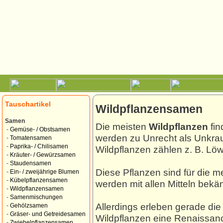
Tauschartikel
Wildpflanzensamen
Samen
Die meisten
Wildpflanzen
fin
-
Gemüse- / Obstsamen
werden zu Unrecht als Unkra
-
Tomatensamen
-
Paprika- / Chilisamen
Wildpflanzen zählen z. B. Lö
-
Kräuter- / Gewürzsamen
-
Staudensamen
Diese Pflanzen sind für die m
-
Ein- / zweijährige Blumen
-
Kübelpflanzensamen
werden mit allen Mitteln bekä
-
Wildpflanzensamen
-
Samenmischungen
Allerdings erleben gerade di
-
Gehölzsamen
-
Gräser- und Getreidesamen
Wildpflanzen eine Renaissanc
-
Zwiebelpflanzensamen