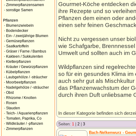
Gourmet-Köche entdecken die
-
Zimmerpflanzensamen
ihre Rezepte und so verleihe
-
sonstige Samen
Pflanzen dem einen oder and
Pflanzen
einen sehr feinen Geschmack
-
Blumenzwiebeln
-
Bodendecker
-
Ein- / zweijährige Blumen
Nicht zu vergessen unser bio
-
Gemüsepflanzen
wie Schafgarbe, Brennnessel 
-
Saatkartoffeln
-
Gräser / Farne / Bambus
Umwelt und sollten auch im Ga
-
Kakteen / Sukkulenten
-
Kletterpflanzen
Wildpflanzen sind regelrecht
-
Kräuter / Gewürzpflanzen
-
Kübelpflanzen
so für ein gesundes Klima im 
-
Laubgehölze / -sträucher
auch sehr gut als Mischkultur
-
Moorbeetpflanzen
das Pflanzenwachstum der G
-
Nadelgehölze / -sträucher
-
Obst
durch ihren Duft unliebsame 
-
Rhizome / Knollen
-
Rosen
-
Stauden
In dieser Kategorie befinden sich derzei
-
Teich- / Aquarienpflanzen
-
Tomaten, Paprika, Co
-
Wildkräuter / -pflanzen
Seiten:
1
|
2
|
3
-
Zimmerpflanzen
Bach-Nelkenwurz - Geum 