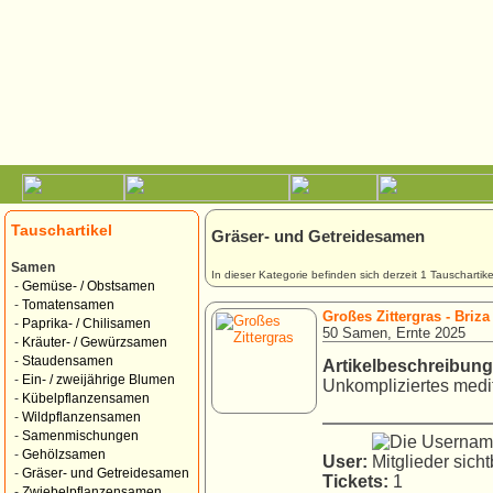
Tauschartikel
Gräser- und Getreidesamen
Samen
In dieser Kategorie befinden sich derzeit 1 Tauschartike
-
Gemüse- / Obstsamen
-
Tomatensamen
Großes Zittergras - Briz
-
Paprika- / Chilisamen
50 Samen, Ernte 2025
-
Kräuter- / Gewürzsamen
-
Staudensamen
Artikelbeschreibung
-
Ein- / zweijährige Blumen
Unkompliziertes medit
-
Kübelpflanzensamen
-
Wildpflanzensamen
-
Samenmischungen
-
Gehölzsamen
User:
-
Gräser- und Getreidesamen
Tickets:
1
-
Zwiebelpflanzensamen