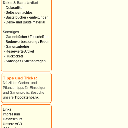
Deko- & Bastelartikel
-
Dekoartikel
-
Selbstgemachtes
-
Bastelbücher / -anleitungen
-
Deko- und Bastelmaterial
Sonstiges
-
Gartenbücher / Zeitschriften
-
Bodenverbesserung / Erden
-
Gartenzubehör
-
Reservierte Artikel
-
Rücktickets
-
Sonstiges / Suchanfragen
Tipps und Tricks:
Nützliche Garten- und
Pflanzentipps für Einsteiger
und Gartenprofis. Besuche
unsere
Tippdatenbank
.
Links
Impressum
Datenschutz
Unsere AGB