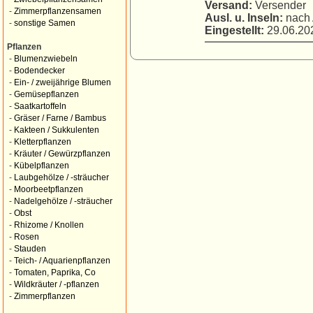
Versand:
Versender
-
Zimmerpflanzensamen
Ausl. u. Inseln:
nach 
-
sonstige Samen
Eingestellt:
29.06.202
Pflanzen
-
Blumenzwiebeln
-
Bodendecker
-
Ein- / zweijährige Blumen
-
Gemüsepflanzen
-
Saatkartoffeln
-
Gräser / Farne / Bambus
-
Kakteen / Sukkulenten
-
Kletterpflanzen
-
Kräuter / Gewürzpflanzen
-
Kübelpflanzen
-
Laubgehölze / -sträucher
-
Moorbeetpflanzen
-
Nadelgehölze / -sträucher
-
Obst
-
Rhizome / Knollen
-
Rosen
-
Stauden
-
Teich- / Aquarienpflanzen
-
Tomaten, Paprika, Co
-
Wildkräuter / -pflanzen
-
Zimmerpflanzen