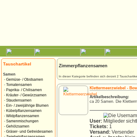
Tauschartikel
Zimmerpflanzensamen
Samen
In dieser Kategorie befinden sich derzeit 2 Tauschartike
-
Gemüse- / Obstsamen
-
Tomatensamen
Klettermeerzwiebel - Bow
-
Paprika- / Chilisamen
-
Kräuter- / Gewürzsamen
Artikelbeschreibung:
-
Staudensamen
ca 20 Samen. Die Kletterm
-
Ein- / zweijährige Blumen
-
Kübelpflanzensamen
-
Wildpflanzensamen
User:
-
Samenmischungen
Tickets:
1
-
Gehölzsamen
Versand:
Versender
-
Gräser- und Getreidesamen
-
Zwiebelpflanzensamen