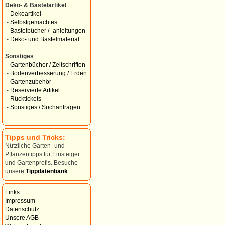
Deko- & Bastelartikel
-
Dekoartikel
-
Selbstgemachtes
-
Bastelbücher / -anleitungen
-
Deko- und Bastelmaterial
Sonstiges
-
Gartenbücher / Zeitschriften
-
Bodenverbesserung / Erden
-
Gartenzubehör
-
Reservierte Artikel
-
Rücktickets
-
Sonstiges / Suchanfragen
Tipps und Tricks:
Nützliche Garten- und
Pflanzentipps für Einsteiger
und Gartenprofis. Besuche
unsere
Tippdatenbank
.
Links
Impressum
Datenschutz
Unsere AGB