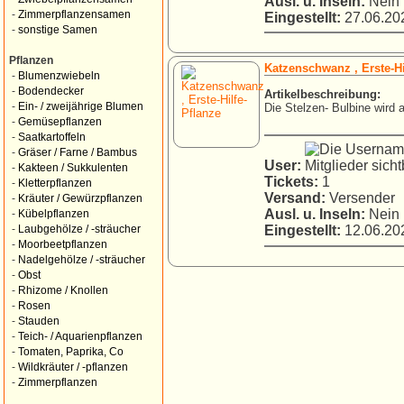
Ausl. u. Inseln:
Nein
-
Zimmerpflanzensamen
Eingestellt:
27.06.202
-
sonstige Samen
Pflanzen
Katzenschwanz , Erste-Hi
-
Blumenzwiebeln
-
Bodendecker
Artikelbeschreibung:
-
Ein- / zweijährige Blumen
Die Stelzen- Bulbine wird a
-
Gemüsepflanzen
-
Saatkartoffeln
-
Gräser / Farne / Bambus
User:
-
Kakteen / Sukkulenten
Tickets:
1
-
Kletterpflanzen
Versand:
Versender
-
Kräuter / Gewürzpflanzen
Ausl. u. Inseln:
Nein
-
Kübelpflanzen
Eingestellt:
12.06.202
-
Laubgehölze / -sträucher
-
Moorbeetpflanzen
-
Nadelgehölze / -sträucher
-
Obst
-
Rhizome / Knollen
-
Rosen
-
Stauden
-
Teich- / Aquarienpflanzen
-
Tomaten, Paprika, Co
-
Wildkräuter / -pflanzen
-
Zimmerpflanzen