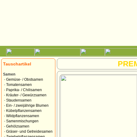
PRE
Tauschartikel
Samen
-
Gemüse- / Obstsamen
-
Tomatensamen
-
Paprika- / Chilisamen
-
Kräuter- / Gewürzsamen
-
Staudensamen
-
Ein- / zweijährige Blumen
-
Kübelpflanzensamen
-
Wildpflanzensamen
-
Samenmischungen
-
Gehölzsamen
-
Gräser- und Getreidesamen
-
Zwiebelpflanzensamen