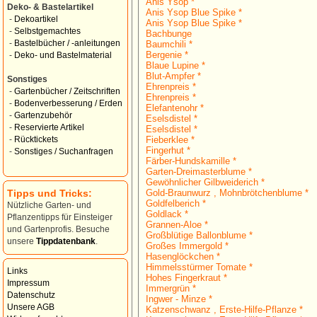
Anis Ysop *
Deko- & Bastelartikel
Anis Ysop Blue Spike *
-
Dekoartikel
Anis Ysop Blue Spike *
-
Selbstgemachtes
Bachbunge
-
Bastelbücher / -anleitungen
Baumchili *
Bergenie *
-
Deko- und Bastelmaterial
Blaue Lupine *
Blut-Ampfer *
Sonstiges
Ehrenpreis *
-
Gartenbücher / Zeitschriften
Ehrenpreis *
-
Bodenverbesserung / Erden
Elefantenohr *
-
Gartenzubehör
Eselsdistel *
-
Reservierte Artikel
Eselsdistel *
Fieberklee *
-
Rücktickets
Fingerhut *
-
Sonstiges / Suchanfragen
Färber-Hundskamille *
Garten-Dreimasterblume *
Gewöhnlicher Gilbweiderich *
Tipps und Tricks:
Gold-Braunwurz , Mohnbrötchenblume *
Goldfelberich *
Nützliche Garten- und
Goldlack *
Pflanzentipps für Einsteiger
Grannen-Aloe *
und Gartenprofis. Besuche
Großblütige Ballonblume *
unsere
Tippdatenbank
.
Großes Immergold *
Hasenglöckchen *
Himmelsstürmer Tomate *
Links
Hohes Fingerkraut *
Impressum
Immergrün *
Datenschutz
Ingwer - Minze *
Unsere AGB
Katzenschwanz , Erste-Hilfe-Pflanze *