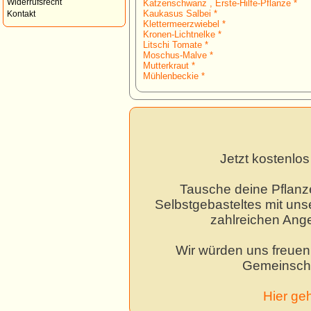
Widerrufsrecht
Katzenschwanz , Erste-Hilfe-Pflanze *
Kaukasus Salbei *
Kontakt
Klettermeerzwiebel *
Kronen-Lichtnelke *
Litschi Tomate *
Moschus-Malve *
Mutterkraut *
Mühlenbeckie *
Jetzt kostenlo
Tausche deine Pflanz
Selbstgebasteltes mit unse
zahlreichen Ang
Wir würden uns freuen,
Gemeinscha
Hier ge