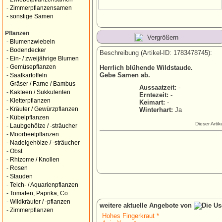
-
Zimmerpflanzensamen
-
sonstige Samen
Pflanzen
Vergrößern
-
Blumenzwiebeln
-
Bodendecker
Beschreibung (Artikel-ID: 1783478745):
-
Ein- / zweijährige Blumen
-
Gemüsepflanzen
Herrlich blühende Wildstaude.
Gebe Samen ab.
-
Saatkartoffeln
-
Gräser / Farne / Bambus
Aussaatzeit:
-
-
Kakteen / Sukkulenten
Erntezeit:
-
-
Kletterpflanzen
Keimart:
-
-
Kräuter / Gewürzpflanzen
Winterhart:
Ja
-
Kübelpflanzen
Dieser Arti
-
Laubgehölze / -sträucher
-
Moorbeetpflanzen
-
Nadelgehölze / -sträucher
-
Obst
-
Rhizome / Knollen
-
Rosen
-
Stauden
-
Teich- / Aquarienpflanzen
-
Tomaten, Paprika, Co
-
Wildkräuter / -pflanzen
weitere aktuelle Angebote von
-
Zimmerpflanzen
Hohes Fingerkraut *