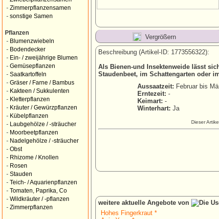
-
Zimmerpflanzensamen
-
sonstige Samen
Pflanzen
Vergrößern
-
Blumenzwiebeln
-
Bodendecker
Beschreibung (Artikel-ID: 1773556322):
-
Ein- / zweijährige Blumen
-
Gemüsepflanzen
Als Bienen-und Insektenweide lässt si
Staudenbeet, im Schattengarten oder im
-
Saatkartoffeln
-
Gräser / Farne / Bambus
Aussaatzeit:
Februar bis Mä
-
Kakteen / Sukkulenten
Erntezeit:
-
-
Kletterpflanzen
Keimart:
-
-
Kräuter / Gewürzpflanzen
Winterhart:
Ja
-
Kübelpflanzen
Dieser Artik
-
Laubgehölze / -sträucher
-
Moorbeetpflanzen
-
Nadelgehölze / -sträucher
-
Obst
-
Rhizome / Knollen
-
Rosen
-
Stauden
-
Teich- / Aquarienpflanzen
-
Tomaten, Paprika, Co
-
Wildkräuter / -pflanzen
weitere aktuelle Angebote von
-
Zimmerpflanzen
Hohes Fingerkraut *