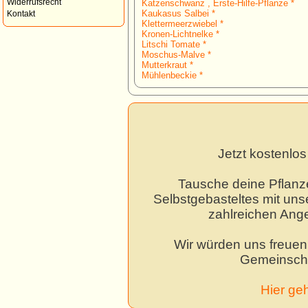
Widerrufsrecht
Katzenschwanz , Erste-Hilfe-Pflanze *
Kaukasus Salbei *
Kontakt
Klettermeerzwiebel *
Kronen-Lichtnelke *
Litschi Tomate *
Moschus-Malve *
Mutterkraut *
Mühlenbeckie *
Jetzt kostenlo
Tausche deine Pflanz
Selbstgebasteltes mit unse
zahlreichen Ang
Wir würden uns freuen,
Gemeinscha
Hier ge