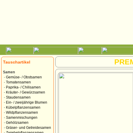
PRE
Tauschartikel
Samen
-
Gemüse- / Obstsamen
-
Tomatensamen
-
Paprika- / Chilisamen
-
Kräuter- / Gewürzsamen
-
Staudensamen
-
Ein- / zweijährige Blumen
-
Kübelpflanzensamen
-
Wildpflanzensamen
-
Samenmischungen
-
Gehölzsamen
-
Gräser- und Getreidesamen
-
Zwiebelpflanzensamen