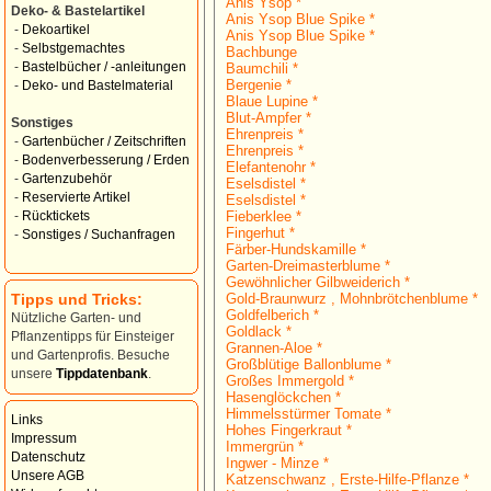
Anis Ysop *
Deko- & Bastelartikel
Anis Ysop Blue Spike *
-
Dekoartikel
Anis Ysop Blue Spike *
-
Selbstgemachtes
Bachbunge
-
Bastelbücher / -anleitungen
Baumchili *
Bergenie *
-
Deko- und Bastelmaterial
Blaue Lupine *
Blut-Ampfer *
Sonstiges
Ehrenpreis *
-
Gartenbücher / Zeitschriften
Ehrenpreis *
-
Bodenverbesserung / Erden
Elefantenohr *
-
Gartenzubehör
Eselsdistel *
-
Reservierte Artikel
Eselsdistel *
Fieberklee *
-
Rücktickets
Fingerhut *
-
Sonstiges / Suchanfragen
Färber-Hundskamille *
Garten-Dreimasterblume *
Gewöhnlicher Gilbweiderich *
Tipps und Tricks:
Gold-Braunwurz , Mohnbrötchenblume *
Goldfelberich *
Nützliche Garten- und
Goldlack *
Pflanzentipps für Einsteiger
Grannen-Aloe *
und Gartenprofis. Besuche
Großblütige Ballonblume *
unsere
Tippdatenbank
.
Großes Immergold *
Hasenglöckchen *
Himmelsstürmer Tomate *
Links
Hohes Fingerkraut *
Impressum
Immergrün *
Datenschutz
Ingwer - Minze *
Unsere AGB
Katzenschwanz , Erste-Hilfe-Pflanze *