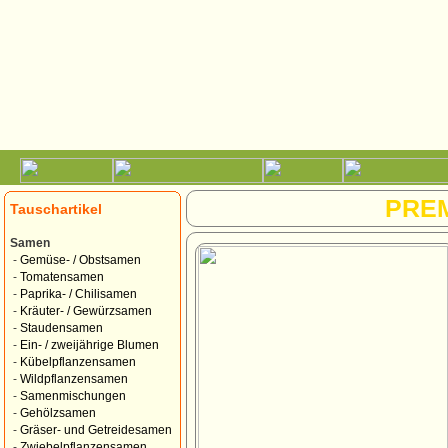
PRE
Tauschartikel
Samen
-
Gemüse- / Obstsamen
-
Tomatensamen
-
Paprika- / Chilisamen
-
Kräuter- / Gewürzsamen
-
Staudensamen
-
Ein- / zweijährige Blumen
-
Kübelpflanzensamen
-
Wildpflanzensamen
-
Samenmischungen
-
Gehölzsamen
-
Gräser- und Getreidesamen
-
Zwiebelpflanzensamen