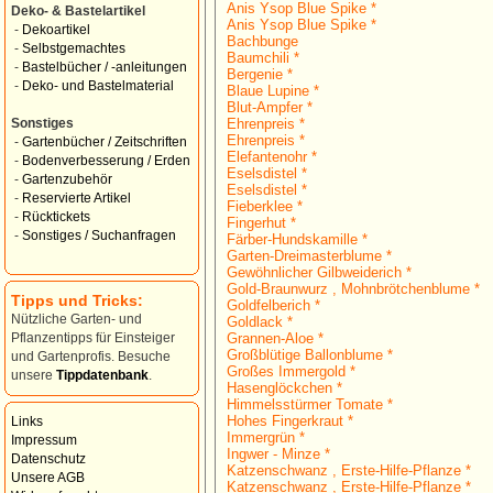
Anis Ysop Blue Spike *
Deko- & Bastelartikel
Anis Ysop Blue Spike *
-
Dekoartikel
Bachbunge
-
Selbstgemachtes
Baumchili *
-
Bastelbücher / -anleitungen
Bergenie *
-
Deko- und Bastelmaterial
Blaue Lupine *
Blut-Ampfer *
Ehrenpreis *
Sonstiges
Ehrenpreis *
-
Gartenbücher / Zeitschriften
Elefantenohr *
-
Bodenverbesserung / Erden
Eselsdistel *
-
Gartenzubehör
Eselsdistel *
-
Reservierte Artikel
Fieberklee *
-
Rücktickets
Fingerhut *
-
Sonstiges / Suchanfragen
Färber-Hundskamille *
Garten-Dreimasterblume *
Gewöhnlicher Gilbweiderich *
Gold-Braunwurz , Mohnbrötchenblume *
Tipps und Tricks:
Goldfelberich *
Nützliche Garten- und
Goldlack *
Grannen-Aloe *
Pflanzentipps für Einsteiger
Großblütige Ballonblume *
und Gartenprofis. Besuche
Großes Immergold *
unsere
Tippdatenbank
.
Hasenglöckchen *
Himmelsstürmer Tomate *
Hohes Fingerkraut *
Links
Immergrün *
Impressum
Ingwer - Minze *
Datenschutz
Katzenschwanz , Erste-Hilfe-Pflanze *
Unsere AGB
Katzenschwanz , Erste-Hilfe-Pflanze *