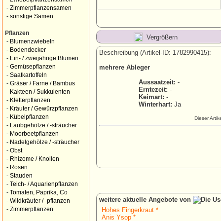
-
Zimmerpflanzensamen
-
sonstige Samen
Pflanzen
Vergrößern
-
Blumenzwiebeln
-
Bodendecker
Beschreibung (Artikel-ID: 1782990415):
-
Ein- / zweijährige Blumen
-
Gemüsepflanzen
mehrere Ableger
-
Saatkartoffeln
Aussaatzeit:
-
-
Gräser / Farne / Bambus
Erntezeit:
-
-
Kakteen / Sukkulenten
Keimart:
-
-
Kletterpflanzen
Winterhart:
Ja
-
Kräuter / Gewürzpflanzen
-
Kübelpflanzen
Dieser Arti
-
Laubgehölze / -sträucher
-
Moorbeetpflanzen
-
Nadelgehölze / -sträucher
-
Obst
-
Rhizome / Knollen
-
Rosen
-
Stauden
-
Teich- / Aquarienpflanzen
-
Tomaten, Paprika, Co
weitere aktuelle Angebote von
-
Wildkräuter / -pflanzen
-
Zimmerpflanzen
Hohes Fingerkraut *
Anis Ysop *