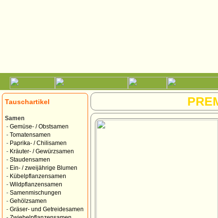
PRE
Tauschartikel
Samen
-
Gemüse- / Obstsamen
-
Tomatensamen
-
Paprika- / Chilisamen
-
Kräuter- / Gewürzsamen
-
Staudensamen
-
Ein- / zweijährige Blumen
-
Kübelpflanzensamen
-
Wildpflanzensamen
-
Samenmischungen
-
Gehölzsamen
-
Gräser- und Getreidesamen
-
Zwiebelpflanzensamen