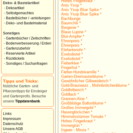
Hohes Fingerkraut *
Deko- & Bastelartikel
Anis Ysop *
-
Dekoartikel
Anis Ysop Blue Spike *
-
Selbstgemachtes
Anis Ysop Blue Spike *
-
Bastelbücher / -anleitungen
Bachbunge
Baumchili *
-
Deko- und Bastelmaterial
Bergenie *
Blaue Lupine *
Sonstiges
Blut-Ampfer *
-
Gartenbücher / Zeitschriften
Ehrenpreis *
-
Bodenverbesserung / Erden
Ehrenpreis *
-
Gartenzubehör
Elefantenohr *
-
Reservierte Artikel
Eselsdistel *
Eselsdistel *
-
Rücktickets
Fieberklee *
-
Sonstiges / Suchanfragen
Fingerhut *
Färber-Hundskamille *
Garten-Dreimasterblume *
Tipps und Tricks:
Gewöhnlicher Gilbweiderich *
Gold-Braunwurz , Mohnbrötchenblume *
Nützliche Garten- und
Goldfelberich *
Pflanzentipps für Einsteiger
Goldlack *
und Gartenprofis. Besuche
Grannen-Aloe *
unsere
Tippdatenbank
.
Großblütige Ballonblume *
Großes Immergold *
Hasenglöckchen *
Links
Himmelsstürmer Tomate *
Impressum
Hohes Fingerkraut *
Datenschutz
Immergrün *
Unsere AGB
Ingwer - Minze *