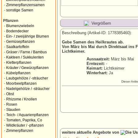
-
Zimmerpflanzensamen
-
sonstige Samen
Pflanzen
Vergrößern
-
Blumenzwiebeln
-
Bodendecker
Beschreibung (Artikel-ID: 1778385460):
-
Ein- / zweijährige Blumen
-
Gemüsepflanzen
Gebe Samen des Heilkrautes ab.
Von März bis Mai durch Direktsaat ins F
-
Saatkartoffeln
Lichtkeimer.
-
Gräser / Farne / Bambus
-
Kakteen / Sukkulenten
Aussaatzeit:
März bis Mai
-
Kletterpflanzen
Erntezeit:
-
-
Kräuter / Gewürzpflanzen
Keimart:
Lichtkeimer
Winterhart:
Ja
-
Kübelpflanzen
-
Laubgehölze / -sträucher
Dieser Arti
-
Moorbeetpflanzen
-
Nadelgehölze / -sträucher
-
Obst
-
Rhizome / Knollen
-
Rosen
-
Stauden
-
Teich- / Aquarienpflanzen
-
Tomaten, Paprika, Co
-
Wildkräuter / -pflanzen
-
Zimmerpflanzen
weitere aktuelle Angebote von