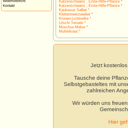
Widerrufsrecht
Katzenschwanz , Erste-Hilfe-Pflanze *
Katzenschwanz , Erste-Hilfe-Pflanze *
Kontakt
Kaukasus Salbei *
Klettermeerzwiebel *
Kronen-Lichtnelke *
Litschi Tomate *
Moschus-Malve *
Mutterkraut *
Jetzt kostenlo
Tausche deine Pflanz
Selbstgebasteltes mit unse
zahlreichen Ang
Wir würden uns freuen,
Gemeinscha
Hier ge