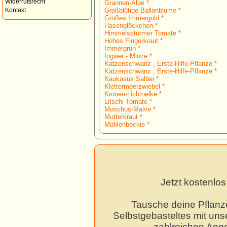
Widerrufsrecht
Grannen-Aloe *
Großblütige Ballonblume *
Kontakt
Großes Immergold *
Hasenglöckchen *
Himmelsstürmer Tomate *
Hohes Fingerkraut *
Immergrün *
Ingwer - Minze *
Katzenschwanz , Erste-Hilfe-Pflanze *
Katzenschwanz , Erste-Hilfe-Pflanze *
Kaukasus Salbei *
Klettermeerzwiebel *
Kronen-Lichtnelke *
Litschi Tomate *
Moschus-Malve *
Mutterkraut *
Mühlenbeckie *
Jetzt kostenlo
Tausche deine Pflanz
Selbstgebasteltes mit unse
zahlreichen Ang