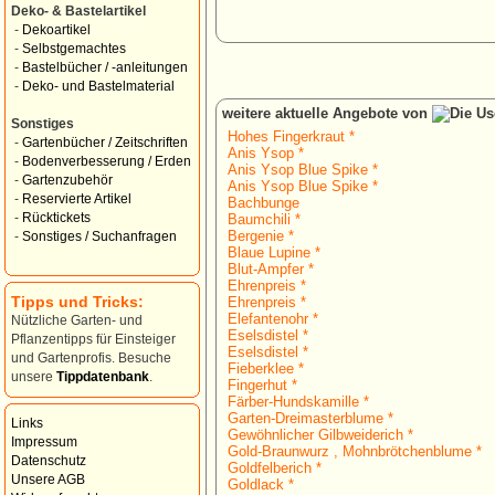
Deko- & Bastelartikel
-
Dekoartikel
-
Selbstgemachtes
-
Bastelbücher / -anleitungen
-
Deko- und Bastelmaterial
weitere aktuelle Angebote von
Sonstiges
Hohes Fingerkraut *
-
Gartenbücher / Zeitschriften
Anis Ysop *
-
Bodenverbesserung / Erden
Anis Ysop Blue Spike *
-
Gartenzubehör
Anis Ysop Blue Spike *
-
Reservierte Artikel
Bachbunge
-
Rücktickets
Baumchili *
Bergenie *
-
Sonstiges / Suchanfragen
Blaue Lupine *
Blut-Ampfer *
Ehrenpreis *
Tipps und Tricks:
Ehrenpreis *
Elefantenohr *
Nützliche Garten- und
Eselsdistel *
Pflanzentipps für Einsteiger
Eselsdistel *
und Gartenprofis. Besuche
Fieberklee *
unsere
Tippdatenbank
.
Fingerhut *
Färber-Hundskamille *
Garten-Dreimasterblume *
Links
Gewöhnlicher Gilbweiderich *
Impressum
Gold-Braunwurz , Mohnbrötchenblume *
Datenschutz
Goldfelberich *
Unsere AGB
Goldlack *