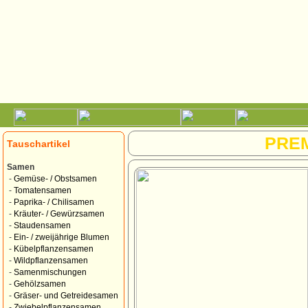
PRE
Tauschartikel
Samen
-
Gemüse- / Obstsamen
-
Tomatensamen
-
Paprika- / Chilisamen
-
Kräuter- / Gewürzsamen
-
Staudensamen
-
Ein- / zweijährige Blumen
-
Kübelpflanzensamen
-
Wildpflanzensamen
-
Samenmischungen
-
Gehölzsamen
-
Gräser- und Getreidesamen
-
Zwiebelpflanzensamen