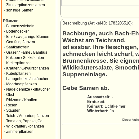
-
Zimmerpflanzensamen
-
sonstige Samen
Pflanzen
Beschreibung (Artikel-ID: 1783206516):
-
Blumenzwiebeln
-
Bodendecker
Bachbunge, auch Bach-Eh
-
Ein- / zweijährige Blumen
Wächst am Teichrand,
-
Gemüsepflanzen
ist essbar. Ihre fleischige
-
Saatkartoffeln
-
Gräser / Farne / Bambus
schmecken leicht scharf, 
-
Kakteen / Sukkulenten
Brunnenkresse. Sie eignen 
-
Kletterpflanzen
Wildkräutersalate, Smoothi
-
Kräuter / Gewürzpflanzen
Suppeneinlage.
-
Kübelpflanzen
-
Laubgehölze / -sträucher
-
Moorbeetpflanzen
Gebe Samen ab.
-
Nadelgehölze / -sträucher
-
Obst
Aussaatzeit:
-
-
Rhizome / Knollen
Erntezeit:
-
-
Rosen
Keimart:
Lichtkeimer
-
Stauden
Winterhart:
Ja
-
Teich- / Aquarienpflanzen
Dieser Arti
-
Tomaten, Paprika, Co
-
Wildkräuter / -pflanzen
-
Zimmerpflanzen