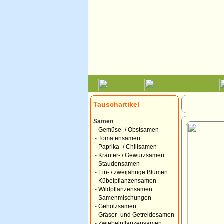
Tauschartikel
Samen
-
Gemüse- / Obstsamen
-
Tomatensamen
-
Paprika- / Chilisamen
-
Kräuter- / Gewürzsamen
-
Staudensamen
-
Ein- / zweijährige Blumen
-
Kübelpflanzensamen
-
Wildpflanzensamen
-
Samenmischungen
-
Gehölzsamen
-
Gräser- und Getreidesamen
-
Zwiebelpflanzensamen