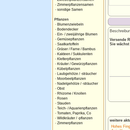
-
Zimmerpflanzensamen
-
sonstige Samen
Pflanzen
-
Blumenzwiebeln
-
Bodendecker
Beschreibun
-
Ein- / zweijährige Blumen
-
Gemüsepflanzen
Versende R
Sie wächst
-
Saatkartoffeln
-
Gräser / Farne / Bambus
-
Kakteen / Sukkulenten
-
Kletterpflanzen
-
Kräuter / Gewürzpflanzen
-
Kübelpflanzen
-
Laubgehölze / -sträucher
-
Moorbeetpflanzen
-
Nadelgehölze / -sträucher
-
Obst
-
Rhizome / Knollen
-
Rosen
-
Stauden
-
Teich- / Aquarienpflanzen
-
Tomaten, Paprika, Co
-
Wildkräuter / -pflanzen
weitere ak
-
Zimmerpflanzen
Hohes Fing