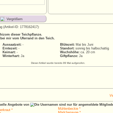
Vergrößern
g (Artikel-ID: 1778162417):
hizom dieser Teichpflanze.
 bei mir vom Uferrand in den Teich.
Aussaatzeit:
-
Blütezeit:
Mai bis Juni
Erntezeit:
-
Standort:
sonnig bis halbschattig
Keimart:
-
Wuchshöhe:
ca. 20 cm
Winterhart:
Ja
Giftpflanze:
Ja
Dieser Artikel wurde bereits 99 Mal aufgerufen.
Ve
tuelle Angebote von
Mühlenbeckie *
erkraut *
Mädchenauge *