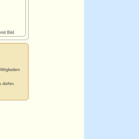
 mit Bild
Mitgliedern
 dürfen.