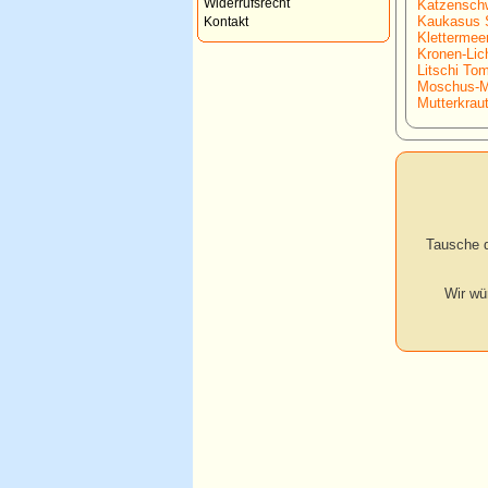
Widerrufsrecht
Katzenschw
Kaukasus S
Kontakt
Klettermee
Kronen-Lic
Litschi Tom
Moschus-M
Mutterkraut
Tausche d
Wir wü