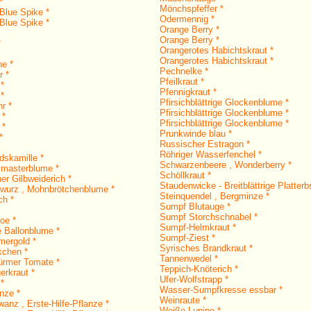
*
Mönchspfeffer *
Blue Spike *
Odermennig *
Blue Spike *
Orange Berry *
Orange Berry *
*
Orangerotes Habichtskraut *
Orangerotes Habichtskraut *
ne *
Pechnelke *
r *
Pfeilkraut *
 *
Pfennigkraut *
 *
Pfirsichblättrige Glockenblume *
r *
Pfirsichblättrige Glockenblume *
 *
Pfirsichblättrige Glockenblume *
 *
Prunkwinde blau *
*
Russischer Estragon *
Röhriger Wasserfenchel *
dskamille *
Schwarzenbeere , Wonderberry *
imasterblume *
Schöllkraut *
er Gilbweiderich *
Staudenwicke - Breitblättrige Platterb
wurz , Mohnbrötchenblume *
Steinquendel , Bergminze *
ch *
Sumpf Blutauge *
Sumpf Storchschnabel *
oe *
Sumpf-Helmkraut *
e Ballonblume *
Sumpf-Ziest *
ergold *
Syrisches Brandkraut *
kchen *
Tannenwedel *
ürmer Tomate *
Teppich-Knöterich *
erkraut *
Ufer-Wolfstrapp *
*
Wasser-Sumpfkresse essbar *
nze *
Weinraute *
anz , Erste-Hilfe-Pflanze *
Weiße Lupine *