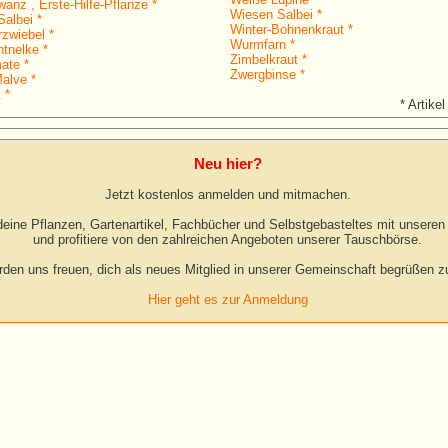
anz , Erste-Hilfe-Pflanze *
Wiesen Salbei *
albei *
Winter-Bohnenkraut *
rzwiebel *
Wurmfarn *
htnelke *
Zimbelkraut *
ate *
Zwergbinse *
alve *
 *
* Artikel
Neu hier?
Jetzt kostenlos anmelden und mitmachen.
eine Pflanzen, Gartenartikel, Fachbücher und Selbstgebasteltes mit unseren 
und profitiere von den zahlreichen Angeboten unserer Tauschbörse.
rden uns freuen, dich als neues Mitglied in unserer Gemeinschaft begrüßen zu
Hier geht es zur Anmeldung