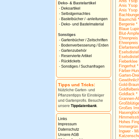
Anis Ysop 
Deko- & Bastelartikel
Anis Ysop 
-
Dekoartikel
Anis Ysop 
-
Selbstgemachtes
Bachbunge
-
Bastelbücher / -anleitungen
Baumchili 
Bergenie *
-
Deko- und Bastelmaterial
Blaue Lupi
Blut-Ampfe
Sonstiges
Ehrenpreis
-
Gartenbücher / Zeitschriften
Ehrenpreis
-
Bodenverbesserung / Erden
Elefantenoh
-
Gartenzubehör
Eselsdistel
-
Reservierte Artikel
Eselsdistel
Fieberklee 
-
Rücktickets
Fingerhut *
-
Sonstiges / Suchanfragen
Färber-Hun
Garten-Dre
Gewöhnlich
Tipps und Tricks:
Gold-Braun
Goldfelberi
Nützliche Garten- und
Goldlack *
Pflanzentipps für Einsteiger
Grannen-Al
und Gartenprofis. Besuche
Großblütig
unsere
Tippdatenbank
.
Großes Imm
Hasenglöc
Himmelsst
Links
Hohes Fing
Impressum
Immergrün 
Datenschutz
Ingwer - Mi
Unsere AGB
Katzenschw