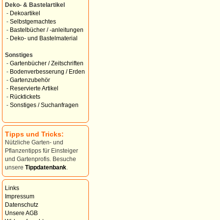
Deko- & Bastelartikel
-
Dekoartikel
-
Selbstgemachtes
-
Bastelbücher / -anleitungen
-
Deko- und Bastelmaterial
Sonstiges
-
Gartenbücher / Zeitschriften
-
Bodenverbesserung / Erden
-
Gartenzubehör
-
Reservierte Artikel
-
Rücktickets
-
Sonstiges / Suchanfragen
Tipps und Tricks:
Nützliche Garten- und
Pflanzentipps für Einsteiger
und Gartenprofis. Besuche
unsere
Tippdatenbank
.
Links
Impressum
Datenschutz
Unsere AGB