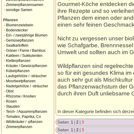
Gourmet-Köche entdecken die
-
Zimmerpflanzensamen
ihre Rezepte und so verleihe
-
sonstige Samen
Pflanzen dem einen oder and
Pflanzen
einen sehr feinen Geschmack
-
Blumenzwiebeln
-
Bodendecker
-
Ein- / zweijährige Blumen
Nicht zu vergessen unser bio
-
Gemüsepflanzen
wie Schafgarbe, Brennnessel 
-
Saatkartoffeln
-
Gräser / Farne / Bambus
Umwelt und sollten auch im Ga
-
Kakteen / Sukkulenten
-
Kletterpflanzen
Wildpflanzen sind regelrecht
-
Kräuter / Gewürzpflanzen
-
Kübelpflanzen
so für ein gesundes Klima im 
-
Laubgehölze / -sträucher
auch sehr gut als Mischkultur
-
Moorbeetpflanzen
das Pflanzenwachstum der G
-
Nadelgehölze / -sträucher
-
Obst
durch ihren Duft unliebsame 
-
Rhizome / Knollen
-
Rosen
-
Stauden
In dieser Kategorie befinden sich derzei
-
Teich- / Aquarienpflanzen
-
Tomaten, Paprika, Co
-
Wildkräuter / -pflanzen
Seiten:
1
|
2
|
3
-
Zimmerpflanzen
Seiten:
1
|
2
|
3