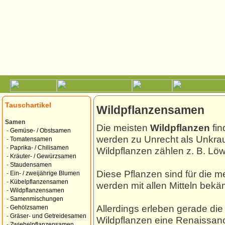
Tauschartikel
Wildpflanzensamen
Samen
Die meisten
Wildpflanzen
fin
-
Gemüse- / Obstsamen
werden zu Unrecht als Unkra
-
Tomatensamen
-
Paprika- / Chilisamen
Wildpflanzen zählen z. B. Lö
-
Kräuter- / Gewürzsamen
-
Staudensamen
Diese Pflanzen sind für die m
-
Ein- / zweijährige Blumen
-
Kübelpflanzensamen
werden mit allen Mitteln bekä
-
Wildpflanzensamen
-
Samenmischungen
Allerdings erleben gerade di
-
Gehölzsamen
-
Gräser- und Getreidesamen
Wildpflanzen eine Renaissanc
-
Zwiebelpflanzensamen