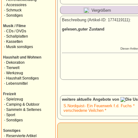
-
Accessoires
Vergrößern
-
Schmuck
-
Sonstiges
Beschreibung (Artikel-ID: 1774119111):
Musik / Filme
gelesen,guter Zustand
-
CDs / DVDs
-
Schallplatten
-
Kassetten
-
Musik sonstiges
Dieser Artik
Haushalt und Wohnen
-
Dekoration
-
Tierwelt
-
Werkzeug
-
Haushalt Sonstiges
-
Lebensmittel
Freizeit
weitere aktuelle Angebote von
-
Spielzeug
-
Camping & Outdoor
S.Nordquist- Ein Feuerwerk f.d. Fuchs *
-
Sammeln & Seltenes
verschiedene Veilchen *
-
Sport
-
Sonstiges
Sonstiges
-
Reservierte Artikel