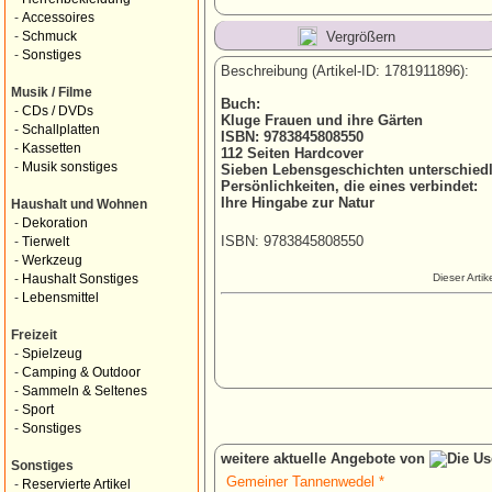
-
Accessoires
Vergrößern
-
Schmuck
-
Sonstiges
Beschreibung (Artikel-ID: 1781911896):
Musik / Filme
Buch:
-
CDs / DVDs
Kluge Frauen und ihre Gärten
-
Schallplatten
ISBN: 9783845808550
-
Kassetten
112 Seiten Hardcover
-
Musik sonstiges
Sieben Lebensgeschichten unterschiedl
Persönlichkeiten, die eines verbindet:
Ihre Hingabe zur Natur
Haushalt und Wohnen
-
Dekoration
ISBN: 9783845808550
-
Tierwelt
-
Werkzeug
Dieser Arti
-
Haushalt Sonstiges
-
Lebensmittel
Freizeit
-
Spielzeug
-
Camping & Outdoor
-
Sammeln & Seltenes
-
Sport
-
Sonstiges
weitere aktuelle Angebote von
Sonstiges
Gemeiner Tannenwedel *
-
Reservierte Artikel