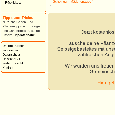
Scheinquirl-Mädchenauge *
-
Rücktickets
Tipps und Tricks:
Nützliche Garten- und
Pflanzentipps für Einsteiger
und Gartenprofis. Besuche
Jetzt kostenlo
unsere
Tippdatenbank
.
Tausche deine Pflanz
Unsere Partner
Selbstgebasteltes mit unse
Impressum
zahlreichen Ang
Datenschutz
Unsere AGB
Widerrufsrecht
Wir würden uns freuen,
Kontakt
Gemeinscha
Hier ge