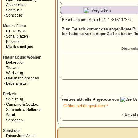
-
Accessoires
Vergrößern
-
Schmuck
-
Sonstiges
Beschreibung (Artikel-ID: 1781619737):
Musik / Filme
Zum Tausch kommt das abgebildete Bu
-
CDs / DVDs
Ich habe es vor einiger Zeit selbst im 
-
Schallplatten
-
Kassetten
-
Musik sonstiges
Dieser Arti
Haushalt und Wohnen
-
Dekoration
-
Tierwelt
-
Werkzeug
-
Haushalt Sonstiges
-
Lebensmittel
Freizeit
weitere aktuelle Angebote von
-
Spielzeug
-
Camping & Outdoor
Gräber schön gestalten *
-
Sammeln & Seltenes
* Artikel 
-
Sport
-
Sonstiges
Sonstiges
-
Reservierte Artikel