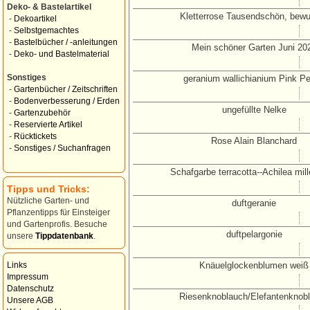
Deko- & Bastelartikel
Kletterrose Tausendschön, bewu
-
Dekoartikel
-
Selbstgemachtes
-
Bastelbücher / -anleitungen
Mein schöner Garten Juni 20
-
Deko- und Bastelmaterial
Sonstiges
geranium wallichianium Pink P
-
Gartenbücher / Zeitschriften
-
Bodenverbesserung / Erden
ungefüllte Nelke
-
Gartenzubehör
-
Reservierte Artikel
-
Rücktickets
Rose Alain Blanchard
-
Sonstiges / Suchanfragen
Schafgarbe terracotta--Achilea mill
Tipps und Tricks:
Nützliche Garten- und
duftgeranie
Pflanzentipps für Einsteiger
und Gartenprofis. Besuche
duftpelargonie
unsere
Tippdatenbank
.
Knäuelglockenblumen weiß
Links
Impressum
Datenschutz
Riesenknoblauch/Elefantenknob
Unsere AGB