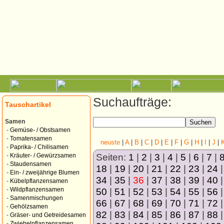
Suchaufträge:
Tauschartikel
Samen
-
Gemüse- / Obstsamen
-
Tomatensamen
neuste
|
A
|
B
|
C
|
D
|
E
|
F
|
G
|
H
|
I
|
J
|
-
Paprika- / Chilisamen
Seiten:
1
|
2
|
3
|
4
|
5
|
6
|
7
|
-
Kräuter- / Gewürzsamen
-
Staudensamen
18
|
19
|
20
|
21
|
22
|
23
|
24
-
Ein- / zweijährige Blumen
34
|
35
|
36
|
37
|
38
|
39
|
40
-
Kübelpflanzensamen
50
|
51
|
52
|
53
|
54
|
55
|
56
-
Wildpflanzensamen
-
Samenmischungen
66
|
67
|
68
|
69
|
70
|
71
|
72
-
Gehölzsamen
82
|
83
|
84
|
85
|
86
|
87
|
88
-
Gräser- und Getreidesamen
-
Zwiebelpflanzensamen