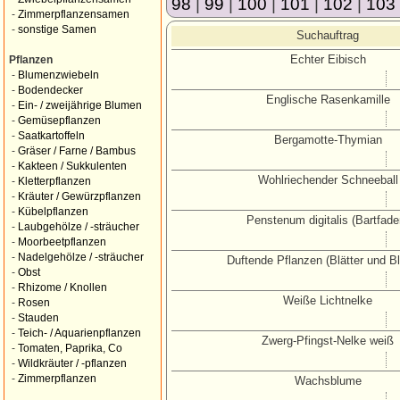
98
|
99
|
100
|
101
|
102
|
103
-
Zimmerpflanzensamen
-
sonstige Samen
Suchauftrag
Echter Eibisch
Pflanzen
-
Blumenzwiebeln
-
Bodendecker
Englische Rasenkamille
-
Ein- / zweijährige Blumen
-
Gemüsepflanzen
-
Saatkartoffeln
Bergamotte-Thymian
-
Gräser / Farne / Bambus
-
Kakteen / Sukkulenten
Wohlriechender Schneeball
-
Kletterpflanzen
-
Kräuter / Gewürzpflanzen
-
Kübelpflanzen
Penstenum digitalis (Bartfade
-
Laubgehölze / -sträucher
-
Moorbeetpflanzen
-
Nadelgehölze / -sträucher
Duftende Pflanzen (Blätter und Bl
-
Obst
-
Rhizome / Knollen
Weiße Lichtnelke
-
Rosen
-
Stauden
-
Teich- / Aquarienpflanzen
Zwerg-Pfingst-Nelke weiß
-
Tomaten, Paprika, Co
-
Wildkräuter / -pflanzen
-
Zimmerpflanzen
Wachsblume