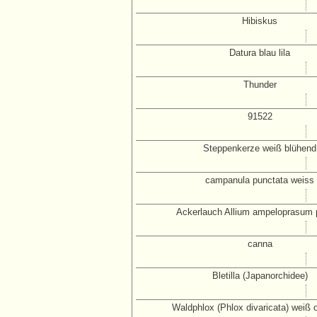
Hibiskus
Datura blau lila
Thunder
91522
Steppenkerze weiß blühend
campanula punctata weiss
Ackerlauch Allium ampeloprasum 
canna
Bletilla (Japanorchidee)
Waldphlox (Phlox divaricata) weiß o