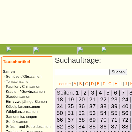
Suchaufträge:
Tauschartikel
Samen
-
Gemüse- / Obstsamen
-
Tomatensamen
neuste
|
A
|
B
|
C
|
D
|
E
|
F
|
G
|
H
|
I
|
J
|
-
Paprika- / Chilisamen
Seiten:
1
|
2
|
3
|
4
|
5
|
6
|
7
|
-
Kräuter- / Gewürzsamen
-
Staudensamen
18
|
19
|
20
|
21
|
22
|
23
|
24
-
Ein- / zweijährige Blumen
34
|
35
|
36
|
37
|
38
|
39
|
40
-
Kübelpflanzensamen
50
|
51
|
52
|
53
|
54
|
55
|
56
-
Wildpflanzensamen
-
Samenmischungen
66
|
67
|
68
|
69
|
70
|
71
|
72
-
Gehölzsamen
82
|
83
|
84
|
85
|
86
|
87
|
88
-
Gräser- und Getreidesamen
-
Zwiebelpflanzensamen