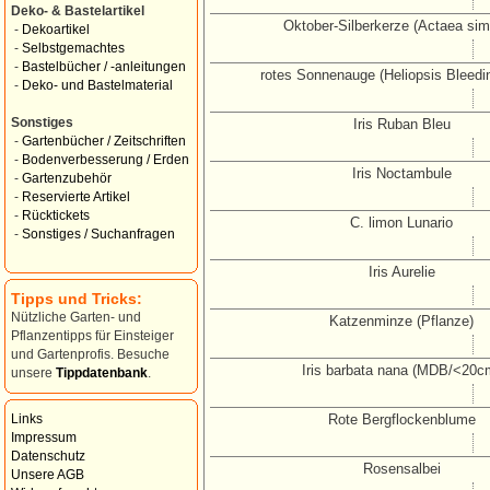
Deko- & Bastelartikel
Oktober-Silberkerze (Actaea sim
-
Dekoartikel
-
Selbstgemachtes
-
Bastelbücher / -anleitungen
rotes Sonnenauge (Heliopsis Bleedi
-
Deko- und Bastelmaterial
Sonstiges
Iris Ruban Bleu
-
Gartenbücher / Zeitschriften
-
Bodenverbesserung / Erden
Iris Noctambule
-
Gartenzubehör
-
Reservierte Artikel
-
Rücktickets
C. limon Lunario
-
Sonstiges / Suchanfragen
Iris Aurelie
Tipps und Tricks:
Nützliche Garten- und
Katzenminze (Pflanze)
Pflanzentipps für Einsteiger
und Gartenprofis. Besuche
Iris barbata nana (MDB/<20c
unsere
Tippdatenbank
.
Rote Bergflockenblume
Links
Impressum
Datenschutz
Rosensalbei
Unsere AGB