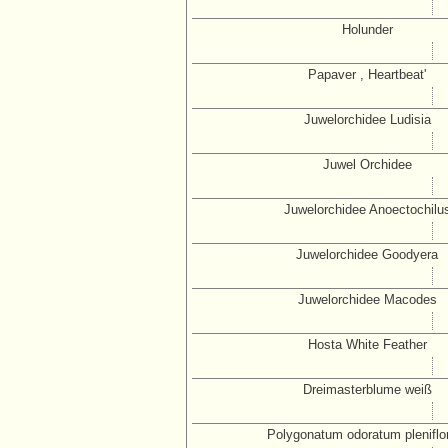
Holunder
Papaver , Heartbeat'
Juwelorchidee Ludisia
Juwel Orchidee
Juwelorchidee Anoectochilu
Juwelorchidee Goodyera
Juwelorchidee Macodes
Hosta White Feather
Dreimasterblume weiß
Polygonatum odoratum plenifl