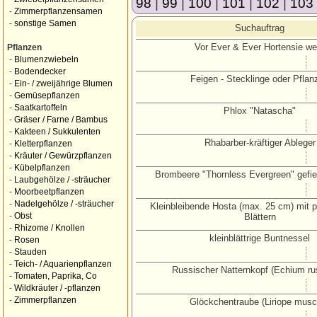
98
|
99
|
100
|
101
|
102
|
103
-
Zimmerpflanzensamen
-
sonstige Samen
Suchauftrag
Vor Ever & Ever Hortensie we
Pflanzen
-
Blumenzwiebeln
-
Bodendecker
Feigen - Stecklinge oder Pflan
-
Ein- / zweijährige Blumen
-
Gemüsepflanzen
-
Saatkartoffeln
Phlox "Natascha"
-
Gräser / Farne / Bambus
-
Kakteen / Sukkulenten
Rhabarber-kräftiger Ableger
-
Kletterpflanzen
-
Kräuter / Gewürzpflanzen
-
Kübelpflanzen
Brombeere "Thornless Evergreen" gefie
-
Laubgehölze / -sträucher
-
Moorbeetpflanzen
-
Nadelgehölze / -sträucher
Kleinbleibende Hosta (max. 25 cm) mit 
-
Obst
Blättern
-
Rhizome / Knollen
kleinblättrige Buntnessel
-
Rosen
-
Stauden
-
Teich- / Aquarienpflanzen
Russischer Natternkopf (Echium ru
-
Tomaten, Paprika, Co
-
Wildkräuter / -pflanzen
-
Zimmerpflanzen
Glöckchentraube (Liriope musca