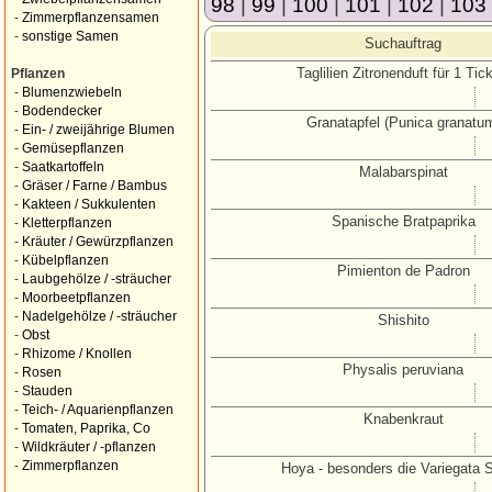
98
|
99
|
100
|
101
|
102
|
103
-
Zimmerpflanzensamen
-
sonstige Samen
Suchauftrag
Taglilien Zitronenduft für 1 Tick
Pflanzen
-
Blumenzwiebeln
-
Bodendecker
Granatapfel (Punica granatu
-
Ein- / zweijährige Blumen
-
Gemüsepflanzen
-
Saatkartoffeln
Malabarspinat
-
Gräser / Farne / Bambus
-
Kakteen / Sukkulenten
Spanische Bratpaprika
-
Kletterpflanzen
-
Kräuter / Gewürzpflanzen
-
Kübelpflanzen
Pimienton de Padron
-
Laubgehölze / -sträucher
-
Moorbeetpflanzen
-
Nadelgehölze / -sträucher
Shishito
-
Obst
-
Rhizome / Knollen
Physalis peruviana
-
Rosen
-
Stauden
-
Teich- / Aquarienpflanzen
Knabenkraut
-
Tomaten, Paprika, Co
-
Wildkräuter / -pflanzen
-
Zimmerpflanzen
Hoya - besonders die Variegata 