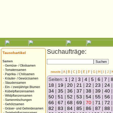
Suchaufträge:
Tauschartikel
Samen
-
Gemüse- / Obstsamen
-
Tomatensamen
neuste
|
A
|
B
|
C
|
D
|
E
|
F
|
G
|
H
|
I
|
J
|
-
Paprika- / Chilisamen
Seiten:
1
|
2
|
3
|
4
|
5
|
6
|
7
|
-
Kräuter- / Gewürzsamen
-
Staudensamen
18
|
19
|
20
|
21
|
22
|
23
|
24
-
Ein- / zweijährige Blumen
34
|
35
|
36
|
37
|
38
|
39
|
40
-
Kübelpflanzensamen
50
|
51
|
52
|
53
|
54
|
55
|
56
-
Wildpflanzensamen
-
Samenmischungen
66
|
67
|
68
|
69
|
70
|
71
|
72
-
Gehölzsamen
82
|
83
|
84
|
85
|
86
|
87
|
88
-
Gräser- und Getreidesamen
-
Zwiebelpflanzensamen