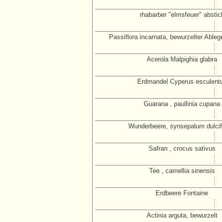
rhabarber "elmsfeuer" abstic
Passiflora incarnata, bewurzelter Ableg
Acerola Malpighia glabra
Erdmandel Cyperus esculent
Guarana , paullinia cupana
Wunderbeere, synsepalum dulci
Safran , crocus sativus
Tee , camellia sinensis
Erdbeere Fontaine
Actinia arguta, bewurzelt