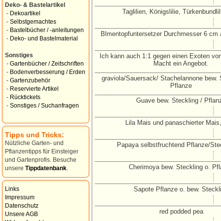
Deko- & Bastelartikel
Taglilien, Königslilie, Türkenbundli
-
Dekoartikel
-
Selbstgemachtes
-
Bastelbücher / -anleitungen
Blmentopfuntersetzer Durchmesser 6 cm 
-
Deko- und Bastelmaterial
Sonstiges
Ich kann auch 1:1 gegen einen Exoten von
Macht ein Angebot.
-
Gartenbücher / Zeitschriften
-
Bodenverbesserung / Erden
graviola/Sauersack/ Stachelannone bew. 
-
Gartenzubehör
Pflanze
-
Reservierte Artikel
-
Rücktickets
Guave bew. Steckling / Pflan
-
Sonstiges / Suchanfragen
Lila Mais und panaschierter Mais
Tipps und Tricks:
Nützliche Garten- und
Papaya selbstfruchtend Pflanze/Ste
Pflanzentipps für Einsteiger
und Gartenprofis. Besuche
Cherimoya bew. Steckling o. Pf
unsere
Tippdatenbank
.
Sapote Pflanze o. bew. Steckl
Links
Impressum
Datenschutz
red podded pea
Unsere AGB