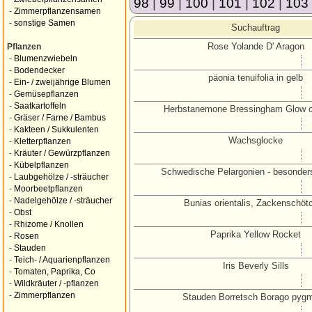
98
|
99
|
100
|
101
|
102
|
103
-
Zimmerpflanzensamen
-
sonstige Samen
Suchauftrag
Rose Yolande D' Aragon
Pflanzen
-
Blumenzwiebeln
-
Bodendecker
päonia tenuifolia in gelb
-
Ein- / zweijährige Blumen
-
Gemüsepflanzen
-
Saatkartoffeln
Herbstanemone Bressingham Glow o.
-
Gräser / Farne / Bambus
-
Kakteen / Sukkulenten
Wachsglocke
-
Kletterpflanzen
-
Kräuter / Gewürzpflanzen
-
Kübelpflanzen
Schwedische Pelargonien - besonder
-
Laubgehölze / -sträucher
-
Moorbeetpflanzen
-
Nadelgehölze / -sträucher
Bunias orientalis, Zackenschöt
-
Obst
-
Rhizome / Knollen
Paprika Yellow Rocket
-
Rosen
-
Stauden
-
Teich- / Aquarienpflanzen
Iris Beverly Sills
-
Tomaten, Paprika, Co
-
Wildkräuter / -pflanzen
-
Zimmerpflanzen
Stauden Borretsch Borago pyg