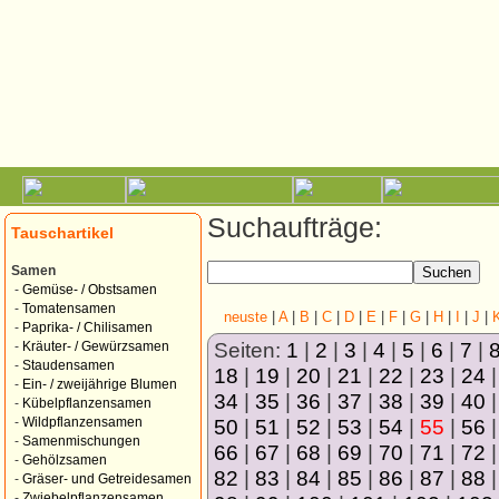
Suchaufträge:
Tauschartikel
Samen
-
Gemüse- / Obstsamen
-
Tomatensamen
neuste
|
A
|
B
|
C
|
D
|
E
|
F
|
G
|
H
|
I
|
J
|
-
Paprika- / Chilisamen
Seiten:
1
|
2
|
3
|
4
|
5
|
6
|
7
|
-
Kräuter- / Gewürzsamen
-
Staudensamen
18
|
19
|
20
|
21
|
22
|
23
|
24
-
Ein- / zweijährige Blumen
34
|
35
|
36
|
37
|
38
|
39
|
40
-
Kübelpflanzensamen
50
|
51
|
52
|
53
|
54
|
55
|
56
-
Wildpflanzensamen
-
Samenmischungen
66
|
67
|
68
|
69
|
70
|
71
|
72
-
Gehölzsamen
82
|
83
|
84
|
85
|
86
|
87
|
88
-
Gräser- und Getreidesamen
-
Zwiebelpflanzensamen