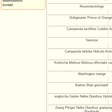
Widerrufsrecht
Kontakt
Rosenstecklinge
Duftgeranie 'Prince of Orange
Campanula lactiflora 'Loddon A
Seerose
Campanula latiloba Hidcote Ame
Kretische Melisse Melissa officinalis var
Washington orange
Bartiris Blatt grün/weiß
englische Garten Nelke Dianthus Hybri
Zwerg Pfingst Nelke Dianthus gratianop
Bourboule