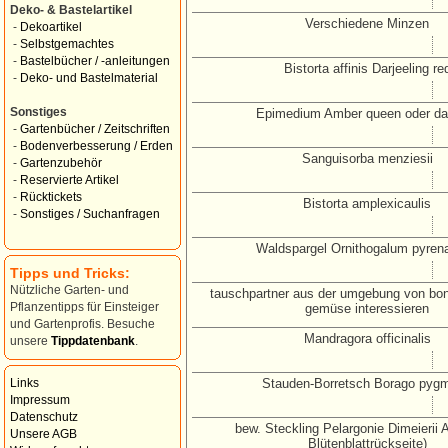
Deko- & Bastelartikel
Verschiedene Minzen
-
Dekoartikel
-
Selbstgemachtes
-
Bastelbücher / -anleitungen
Bistorta affinis Darjeeling re
-
Deko- und Bastelmaterial
Sonstiges
Epimedium Amber queen oder da
-
Gartenbücher / Zeitschriften
-
Bodenverbesserung / Erden
Sanguisorba menziesii
-
Gartenzubehör
-
Reservierte Artikel
-
Rücktickets
Bistorta amplexicaulis
-
Sonstiges / Suchanfragen
Waldspargel Ornithogalum pyren
Tipps und Tricks:
Nützliche Garten- und
tauschpartner aus der umgebung von bonn
Pflanzentipps für Einsteiger
gemüse interessieren
und Gartenprofis. Besuche
Mandragora officinalis
unsere
Tippdatenbank
.
Stauden-Borretsch Borago pyg
Links
Impressum
Datenschutz
bew. Steckling Pelargonie Dimeierii A
Unsere AGB
Blütenblattrückseite)