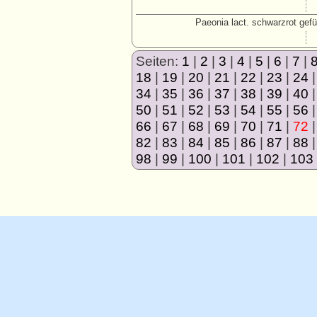
Paeonia lact. schwarzrot gefül
Seiten:
1
|
2
|
3
|
4
|
5
|
6
|
7
|
18
|
19
|
20
|
21
|
22
|
23
|
24
34
|
35
|
36
|
37
|
38
|
39
|
40
50
|
51
|
52
|
53
|
54
|
55
|
56
66
|
67
|
68
|
69
|
70
|
71
|
72
82
|
83
|
84
|
85
|
86
|
87
|
88
98
|
99
|
100
|
101
|
102
|
103