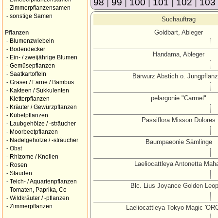
98
|
99
|
100
|
101
|
102
|
103
-
Zimmerpflanzensamen
-
sonstige Samen
Suchauftrag
Goldbart, Ableger
Pflanzen
-
Blumenzwiebeln
-
Bodendecker
Handama, Ableger
-
Ein- / zweijährige Blumen
-
Gemüsepflanzen
-
Saatkartoffeln
Bärwurz Abstich o. Jungpflan
-
Gräser / Farne / Bambus
-
Kakteen / Sukkulenten
pelargonie "Carmel"
-
Kletterpflanzen
-
Kräuter / Gewürzpflanzen
-
Kübelpflanzen
Passiflora Misson Dolores
-
Laubgehölze / -sträucher
-
Moorbeetpflanzen
-
Nadelgehölze / -sträucher
Baumpaeonie Sämlinge
-
Obst
-
Rhizome / Knollen
Laeliocattleya Antonetta Mah
-
Rosen
-
Stauden
-
Teich- / Aquarienpflanzen
Blc. Lius Joyance Golden Leop
-
Tomaten, Paprika, Co
-
Wildkräuter / -pflanzen
-
Zimmerpflanzen
Laeliocattleya Tokyo Magic 'OR