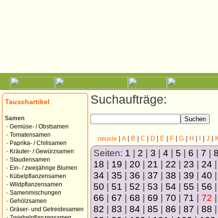
Suchaufträge:
Tauschartikel
Samen
-
Gemüse- / Obstsamen
-
Tomatensamen
neuste
|
A
|
B
|
C
|
D
|
E
|
F
|
G
|
H
|
I
|
J
|
-
Paprika- / Chilisamen
Seiten:
1
|
2
|
3
|
4
|
5
|
6
|
7
|
-
Kräuter- / Gewürzsamen
-
Staudensamen
18
|
19
|
20
|
21
|
22
|
23
|
24
-
Ein- / zweijährige Blumen
34
|
35
|
36
|
37
|
38
|
39
|
40
-
Kübelpflanzensamen
50
|
51
|
52
|
53
|
54
|
55
|
56
-
Wildpflanzensamen
-
Samenmischungen
66
|
67
|
68
|
69
|
70
|
71
|
72
-
Gehölzsamen
82
|
83
|
84
|
85
|
86
|
87
|
88
-
Gräser- und Getreidesamen
-
Zwiebelpflanzensamen