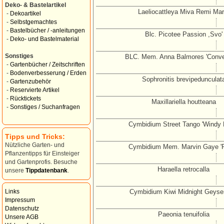
Deko- & Bastelartikel
Laeliocattleya Miva Remi Mar
-
Dekoartikel
-
Selbstgemachtes
-
Bastelbücher / -anleitungen
Blc. Picotee Passion ,Svo'
-
Deko- und Bastelmaterial
Sonstiges
BLC. Mem. Anna Balmores 'Conv
-
Gartenbücher / Zeitschriften
-
Bodenverbesserung / Erden
Sophronitis brevipedunculat
-
Gartenzubehör
-
Reservierte Artikel
-
Rücktickets
Maxillariella houtteana
-
Sonstiges / Suchanfragen
Cymbidium Street Tango 'Windy 
Tipps und Tricks:
Nützliche Garten- und
Cymbidium Mem. Marvin Gaye 'R
Pflanzentipps für Einsteiger
und Gartenprofis. Besuche
Haraella retrocalla
unsere
Tippdatenbank
.
Cymbidium Kiwi Midnight Geyse
Links
Impressum
Datenschutz
Paeonia tenuifolia
Unsere AGB