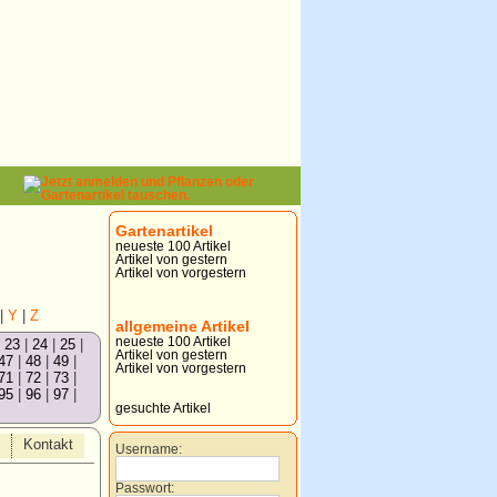
Gartenartikel
neueste 100 Artikel
Artikel von gestern
Artikel von vorgestern
|
Y
|
Z
allgemeine Artikel
neueste 100 Artikel
|
23
|
24
|
25
|
Artikel von gestern
47
|
48
|
49
|
Artikel von vorgestern
71
|
72
|
73
|
95
|
96
|
97
|
gesuchte Artikel
Kontakt
Username:
Passwort: