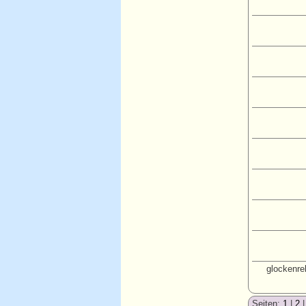
glockenre
Seiten:
1
|
2