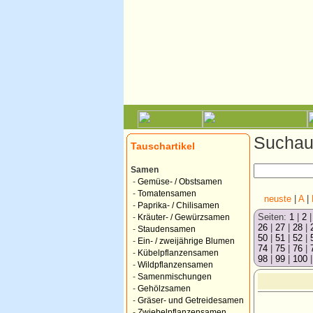
Suchauf
Tauschartikel
Samen
-
Gemüse- / Obstsamen
-
Tomatensamen
neuste
|
A
|
-
Paprika- / Chilisamen
Seiten:
1
|
2
-
Kräuter- / Gewürzsamen
26
|
27
|
28
|
-
Staudensamen
50
|
51
|
52
|
-
Ein- / zweijährige Blumen
74
|
75
|
76
|
-
Kübelpflanzensamen
98
|
99
|
100
-
Wildpflanzensamen
-
Samenmischungen
-
Gehölzsamen
-
Gräser- und Getreidesamen
-
Zwiebelpflanzensamen