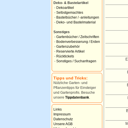
Deko- & Bastelartikel
-
Dekoartikel
-
Selbstgemachtes
-
Bastelbücher / -anleitungen
-
Deko- und Bastelmaterial
Sonstiges
-
Gartenbücher / Zeitschriften
-
Bodenverbesserung / Erden
-
Gartenzubehör
-
Reservierte Artikel
-
Rücktickets
E
-
Sonstiges / Suchanfragen
Tipps und Tricks:
Nützliche Garten- und
Pflanzentipps für Einsteiger
und Gartenprofis. Besuche
unsere
Tippdatenbank
.
Links
B
Impressum
Datenschutz
M
Unsere AGB