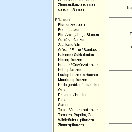
-
Zimmerpflanzensamen
Bu
-
sonstige Samen
Pflanzen
-
Blumenzwiebeln
-
Bodendecker
E
-
Ein- / zweijährige Blumen
-
Gemüsepflanzen
-
Saatkartoffeln
-
Gräser / Farne / Bambus
-
Kakteen / Sukkulenten
-
Kletterpflanzen
-
Kräuter / Gewürzpflanzen
-
Kübelpflanzen
-
Laubgehölze / -sträucher
-
Moorbeetpflanzen
-
Nadelgehölze / -sträucher
-
Obst
-
Rhizome / Knollen
-
Rosen
-
Stauden
-
Teich- / Aquarienpflanzen
-
Tomaten, Paprika, Co
-
Wildkräuter / -pflanzen
-
Zimmerpflanzen