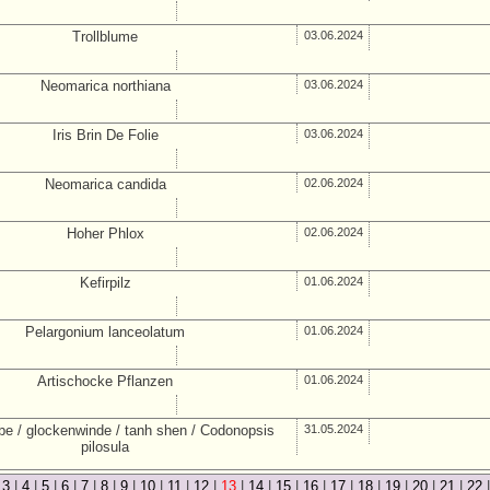
Trollblume
03.06.2024
Neomarica northiana
03.06.2024
Iris Brin De Folie
03.06.2024
Neomarica candida
02.06.2024
Hoher Phlox
02.06.2024
Kefirpilz
01.06.2024
Pelargonium lanceolatum
01.06.2024
Artischocke Pflanzen
01.06.2024
be / glockenwinde / tanh shen / Codonopsis
31.05.2024
pilosula
|
3
|
4
|
5
|
6
|
7
|
8
|
9
|
10
|
11
|
12
|
13
|
14
|
15
|
16
|
17
|
18
|
19
|
20
|
21
|
22