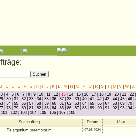
träge:
B
|
C
|
D
|
E
|
F
|
G
|
H
|
I
|
J
|
K
|
L
|
M
|
N
|
O
|
P
|
Q
|
R
|
S
|
T
|
U
|
V
|
W
|
X
|
3
|
4
|
5
|
6
|
7
|
8
|
9
|
10
|
11
|
12
|
13
|
14
|
15
|
16
|
17
|
18
|
19
|
20
|
21
|
22
29
|
30
|
31
|
32
|
33
|
34
|
35
|
36
|
37
|
38
|
39
|
40
|
41
|
42
|
43
|
44
|
45
|
46
|
53
|
54
|
55
|
56
|
57
|
58
|
59
|
60
|
61
|
62
|
63
|
64
|
65
|
66
|
67
|
68
|
69
|
70
|
77
|
78
|
79
|
80
|
81
|
82
|
83
|
84
|
85
|
86
|
87
|
88
|
89
|
90
|
91
|
92
|
93
|
94
|
|
101
|
102
|
103
|
104
|
105
|
106
|
107
|
108
User
Suchauftrag
Datum
Pelargonium praemorsum
07.08.2024