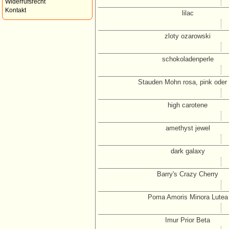
Widerrufsrecht
Kontakt
lilac
zloty ozarowski
schokoladenperle
Stauden Mohn rosa, pink oder l
high carotene
amethyst jewel
dark galaxy
Barry's Crazy Cherry
Poma Amoris Minora Lutea
Imur Prior Beta