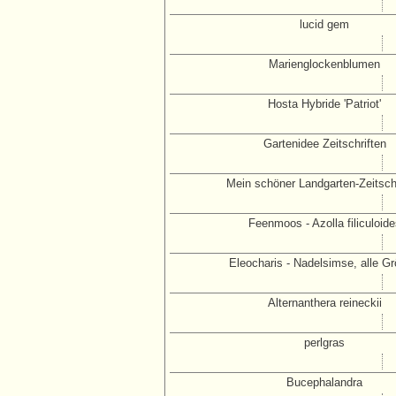
lucid gem
Marienglockenblumen
Hosta Hybride 'Patriot'
Gartenidee Zeitschriften
Mein schöner Landgarten-Zeitschr
Feenmoos - Azolla filiculoide
Eleocharis - Nadelsimse, alle G
Alternanthera reineckii
perlgras
Bucephalandra