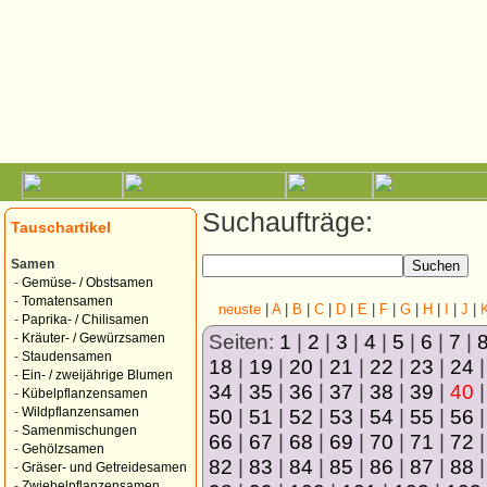
Suchaufträge:
Tauschartikel
Samen
-
Gemüse- / Obstsamen
-
Tomatensamen
neuste
|
A
|
B
|
C
|
D
|
E
|
F
|
G
|
H
|
I
|
J
|
-
Paprika- / Chilisamen
Seiten:
1
|
2
|
3
|
4
|
5
|
6
|
7
|
-
Kräuter- / Gewürzsamen
-
Staudensamen
18
|
19
|
20
|
21
|
22
|
23
|
24
-
Ein- / zweijährige Blumen
34
|
35
|
36
|
37
|
38
|
39
|
40
-
Kübelpflanzensamen
50
|
51
|
52
|
53
|
54
|
55
|
56
-
Wildpflanzensamen
-
Samenmischungen
66
|
67
|
68
|
69
|
70
|
71
|
72
-
Gehölzsamen
82
|
83
|
84
|
85
|
86
|
87
|
88
-
Gräser- und Getreidesamen
-
Zwiebelpflanzensamen