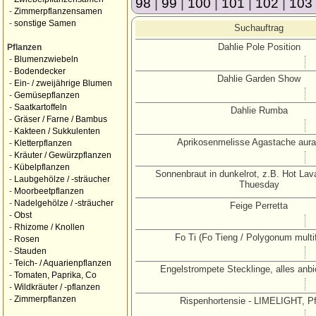
98
|
99
|
100
|
101
|
102
|
103
-
Zimmerpflanzensamen
-
sonstige Samen
Suchauftrag
Dahlie Pole Position
Pflanzen
-
Blumenzwiebeln
-
Bodendecker
Dahlie Garden Show
-
Ein- / zweijährige Blumen
-
Gemüsepflanzen
-
Saatkartoffeln
Dahlie Rumba
-
Gräser / Farne / Bambus
-
Kakteen / Sukkulenten
Aprikosenmelisse Agastache aura
-
Kletterpflanzen
-
Kräuter / Gewürzpflanzen
-
Kübelpflanzen
Sonnenbraut in dunkelrot, z.B. Hot La
-
Laubgehölze / -sträucher
Thuesday
-
Moorbeetpflanzen
-
Nadelgehölze / -sträucher
Feige Perretta
-
Obst
-
Rhizome / Knollen
Fo Ti (Fo Tieng / Polygonum multi
-
Rosen
-
Stauden
-
Teich- / Aquarienpflanzen
Engelstrompete Stecklinge, alles anbie
-
Tomaten, Paprika, Co
-
Wildkräuter / -pflanzen
-
Zimmerpflanzen
Rispenhortensie - LIMELIGHT, P