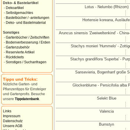
Deko- & Bastelartikel
Lotus - Nelumbo (Rhizom)
-
Dekoartikel
-
Selbstgemachtes
-
Bastelbücher / -anleitungen
Hortensie koreana, Ausläufe
-
Deko- und Bastelmaterial
Sonstiges
Aruncus sinensis 'Zweiweltenkind' - China
-
Gartenbücher / Zeitschriften
-
Bodenverbesserung / Erden
Stachys monieri 'Hummelo' - Zottig
-
Gartenzubehör
-
Reservierte Artikel
-
Rücktickets
Stachys grandiflora 'Superba' - Purp
-
Sonstiges / Suchanfragen
Sansevieria, Bogenhanf große S
Tipps und Tricks:
Nützliche Garten- und
Glockenblume - Persicifolia alba 
Pflanzentipps für Einsteiger
und Gartenprofis. Besuche
Selekt Blue
unsere
Tippdatenbank
.
Valencia
Links
Impressum
Datenschutz
Burnstyn
Unsere AGB