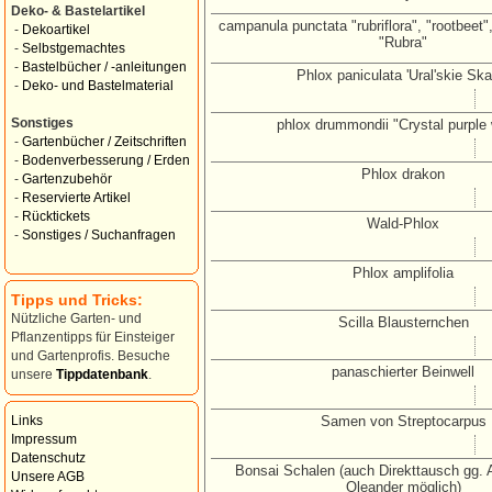
Deko- & Bastelartikel
campanula punctata "rubriflora", "rootbeet",
-
Dekoartikel
"Rubra"
-
Selbstgemachtes
-
Bastelbücher / -anleitungen
Phlox paniculata 'Ural'skie Ska
-
Deko- und Bastelmaterial
Sonstiges
phlox drummondii "Crystal purple 
-
Gartenbücher / Zeitschriften
-
Bodenverbesserung / Erden
Phlox drakon
-
Gartenzubehör
-
Reservierte Artikel
-
Rücktickets
Wald-Phlox
-
Sonstiges / Suchanfragen
Phlox amplifolia
Tipps und Tricks:
Nützliche Garten- und
Scilla Blausternchen
Pflanzentipps für Einsteiger
und Gartenprofis. Besuche
panaschierter Beinwell
unsere
Tippdatenbank
.
Samen von Streptocarpus
Links
Impressum
Datenschutz
Bonsai Schalen (auch Direkttausch gg. 
Unsere AGB
Oleander möglich)