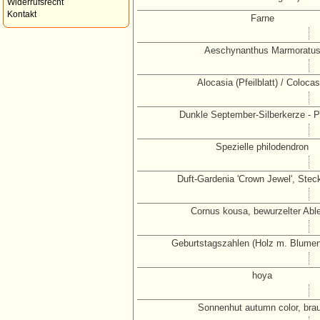
Widerrufsrecht
Kontakt
Farne
Aeschynanthus Marmoratu
Alocasia (Pfeilblatt) / Colocas
Dunkle September-Silberkerze - P
Spezielle philodendron
Duft-Gardenia 'Crown Jewel', Stec
Cornus kousa, bewurzelter Abl
Geburtstagszahlen (Holz m. Blume
hoya
Sonnenhut autumn color, bra