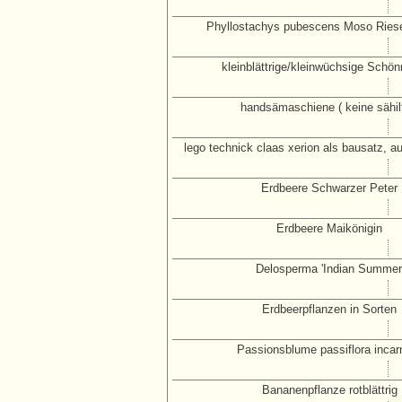
Phyllostachys pubescens Moso Rie
kleinblättrige/kleinwüchsige Schö
handsämaschiene ( keine sähilf
lego technick claas xerion als bausatz, a
Erdbeere Schwarzer Peter
Erdbeere Maikönigin
Delosperma 'Indian Summer
Erdbeerpflanzen in Sorten
Passionsblume passiflora incar
Bananenpflanze rotblättrig