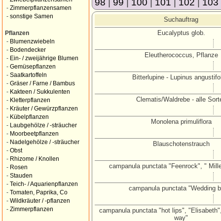
98
|
99
|
100
|
101
|
102
|
103
-
Zimmerpflanzensamen
-
sonstige Samen
Suchauftrag
Eucalyptus glob.
Pflanzen
-
Blumenzwiebeln
-
Bodendecker
Eleutherococcus, Pflanze
-
Ein- / zweijährige Blumen
-
Gemüsepflanzen
-
Saatkartoffeln
Bitterlupine - Lupinus angustifo
-
Gräser / Farne / Bambus
-
Kakteen / Sukkulenten
Clematis/Waldrebe - alle Sort
-
Kletterpflanzen
-
Kräuter / Gewürzpflanzen
-
Kübelpflanzen
Monolena primuliflora
-
Laubgehölze / -sträucher
-
Moorbeetpflanzen
-
Nadelgehölze / -sträucher
Blauschotenstrauch
-
Obst
-
Rhizome / Knollen
campanula punctata "Feenrock", " Mille
-
Rosen
-
Stauden
-
Teich- / Aquarienpflanzen
campanula punctata "Wedding b
-
Tomaten, Paprika, Co
-
Wildkräuter / -pflanzen
-
Zimmerpflanzen
campanula punctata "hot lips", "Elisabeth",
way"