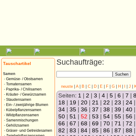
Suchaufträge:
Tauschartikel
Samen
-
Gemüse- / Obstsamen
-
Tomatensamen
neuste
|
A
|
B
|
C
|
D
|
E
|
F
|
G
|
H
|
I
|
J
|
-
Paprika- / Chilisamen
Seiten:
1
|
2
|
3
|
4
|
5
|
6
|
7
|
-
Kräuter- / Gewürzsamen
-
Staudensamen
18
|
19
|
20
|
21
|
22
|
23
|
24
-
Ein- / zweijährige Blumen
34
|
35
|
36
|
37
|
38
|
39
|
40
-
Kübelpflanzensamen
50
|
51
|
52
|
53
|
54
|
55
|
56
-
Wildpflanzensamen
-
Samenmischungen
66
|
67
|
68
|
69
|
70
|
71
|
72
-
Gehölzsamen
82
|
83
|
84
|
85
|
86
|
87
|
88
-
Gräser- und Getreidesamen
-
Zwiebelpflanzensamen