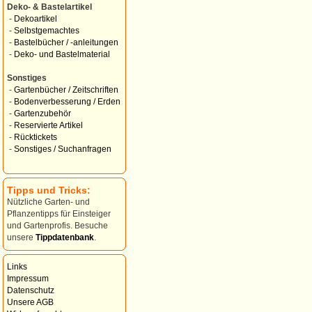
Deko- & Bastelartikel
-
Dekoartikel
-
Selbstgemachtes
-
Bastelbücher / -anleitungen
-
Deko- und Bastelmaterial
Sonstiges
-
Gartenbücher / Zeitschriften
-
Bodenverbesserung / Erden
-
Gartenzubehör
-
Reservierte Artikel
-
Rücktickets
-
Sonstiges / Suchanfragen
Tipps und Tricks:
Nützliche Garten- und
Pflanzentipps für Einsteiger
und Gartenprofis. Besuche
unsere
Tippdatenbank
.
Links
Impressum
Datenschutz
Unsere AGB