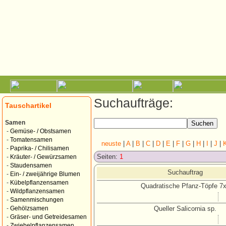
Suchaufträge:
Tauschartikel
Samen
-
Gemüse- / Obstsamen
-
Tomatensamen
neuste
|
A
|
B
|
C
|
D
|
E
|
F
|
G
|
H
|
I
|
J
|
-
Paprika- / Chilisamen
Seiten:
1
-
Kräuter- / Gewürzsamen
-
Staudensamen
Suchauftrag
-
Ein- / zweijährige Blumen
-
Kübelpflanzensamen
Quadratische Pfanz-Töpfe 7
-
Wildpflanzensamen
-
Samenmischungen
Queller Salicornia sp.
-
Gehölzsamen
-
Gräser- und Getreidesamen
-
Zwiebelpflanzensamen