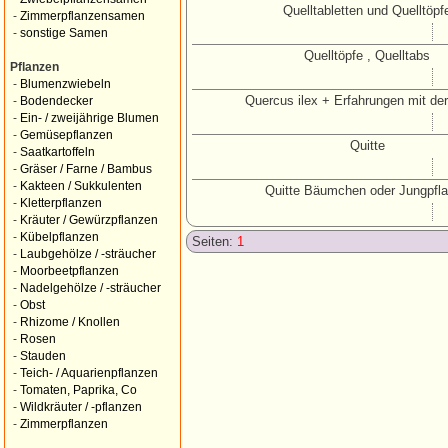
Quelltabletten und Quelltöpf
-
Zimmerpflanzensamen
-
sonstige Samen
Quelltöpfe , Quelltabs
Pflanzen
-
Blumenzwiebeln
Quercus ilex + Erfahrungen mit der
-
Bodendecker
-
Ein- / zweijährige Blumen
-
Gemüsepflanzen
Quitte
-
Saatkartoffeln
-
Gräser / Farne / Bambus
-
Kakteen / Sukkulenten
Quitte Bäumchen oder Jungpfl
-
Kletterpflanzen
-
Kräuter / Gewürzpflanzen
-
Kübelpflanzen
Seiten:
1
-
Laubgehölze / -sträucher
-
Moorbeetpflanzen
-
Nadelgehölze / -sträucher
-
Obst
-
Rhizome / Knollen
-
Rosen
-
Stauden
-
Teich- / Aquarienpflanzen
-
Tomaten, Paprika, Co
-
Wildkräuter / -pflanzen
-
Zimmerpflanzen