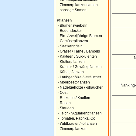
-
Zimmerpflanzensamen
-
sonstige Samen
Pflanzen
-
Blumenzwiebeln
-
Bodendecker
-
Ein- / zweijährige Blumen
-
Gemüsepflanzen
-
Saatkartoffeln
-
Gräser / Farne / Bambus
-
Kakteen / Sukkulenten
N
-
Kletterpflanzen
-
Kräuter / Gewürzpflanzen
-
Kübelpflanzen
-
Laubgehölze / -sträucher
-
Moorbeetpflanzen
Nanking-
-
Nadelgehölze / -sträucher
-
Obst
-
Rhizome / Knollen
-
Rosen
-
Stauden
-
Teich- / Aquarienpflanzen
-
Tomaten, Paprika, Co
-
Wildkräuter / -pflanzen
-
Zimmerpflanzen