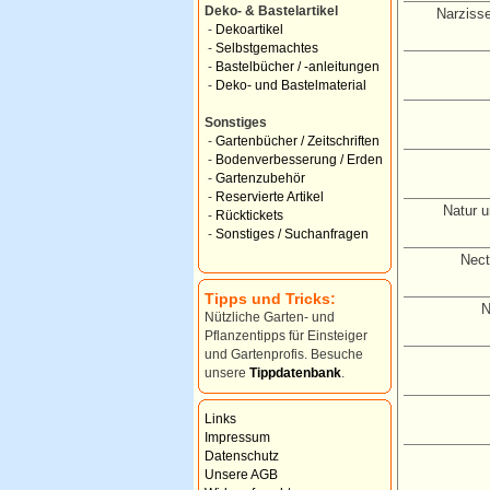
Deko- & Bastelartikel
Narziss
-
Dekoartikel
-
Selbstgemachtes
-
Bastelbücher / -anleitungen
-
Deko- und Bastelmaterial
Sonstiges
-
Gartenbücher / Zeitschriften
-
Bodenverbesserung / Erden
-
Gartenzubehör
-
Reservierte Artikel
Natur u
-
Rücktickets
-
Sonstiges / Suchanfragen
Nect
Tipps und Tricks:
N
Nützliche Garten- und
Pflanzentipps für Einsteiger
und Gartenprofis. Besuche
unsere
Tippdatenbank
.
Links
Impressum
Datenschutz
Unsere AGB