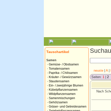
Suchauf
Tauschartikel
Samen
-
Gemüse- / Obstsamen
-
Tomatensamen
neuste
|
A
|
-
Paprika- / Chilisamen
Seiten:
1
|
2
-
Kräuter- / Gewürzsamen
-
Staudensamen
-
Ein- / zweijährige Blumen
-
Kübelpflanzensamen
Nach Scho
-
Wildpflanzensamen
-
Samenmischungen
-
Gehölzsamen
-
Gräser- und Getreidesamen
-
Zwiebelpflanzensamen