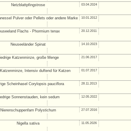
Netzblattpfingstrose
03.04.2024
nessel Pulver oder Pellets oder andere Marke
10.01.2012
useeland Flachs - Phormium tenax
20.12.2011
Neuseeländer Spinat
14.10.2023
iedrige Katzenminze, große Menge
21.06.2017
 Katzenminze, Intensiv duftend für Katzen
01.07.2017
rige Scheinhasel Corylopsis pauciflora
28.11.2013
iedrige Sonnenstauden, kein sedum
12.05.2022
Nierenschuppenfarn Polystichum
27.07.2016
Nigella sativa
11.05.2026