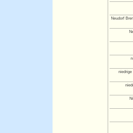
Neudorf Bren
Ne
n
niedrige
nied
N