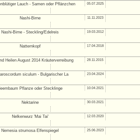
enblütiger Lauch - Samen oder Pflänzchen
05.07.2025
Nashi-Birne
11.11.2023
Nashi-Birne - Steckling/Edelreis
19.03.2012
Natternkopf
17.04.2018
nd Heilen August 2014 Kräuterverreibung
28.11.2015
aroscordum siculum - Bulgarischer La
23.04.2024
eembaum Pflanze oder Stecklinge
10.04.2021
Nektarine
30.03.2021
Nelkenwurz 'Mai Tai'
12.03.2020
Nemesia strumosa Elfenspiegel
25.06.2023