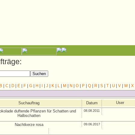
träge:
B
|
C
|
D
|
E
|
F
|
G
|
H
|
I
|
J
|
K
|
L
|
M
|
N
|
O
|
P
|
Q
|
R
|
S
|
T
|
U
|
V
|
W
|
X
User
Suchauftrag
Datum
kolade duftende Pflanzen für Schatten und
08.08.2011
Halbschatten
Nachtkerze rosa
09.06.2017