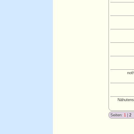
not
Nähutensi
Seiten:
1
|
2