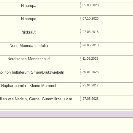
Ninarupa
05.03.2020
Ninarupa
07.10.2023
Nixkraut
22.03.2018
Noni, Morinda citrifolia
26.05.2013
Nordisches Mannsschild
11.05.2023
holirion bulbiferum Smen/Brutzwiebeln
30.01.2023
Nuphar pumila - Kleine Mummel
25.01.2017
lien wie Nadeln, Garne, Gummilitze u.v.m.
27.05.2026