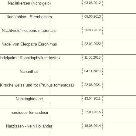
Nachtkerzen (nicht gelb)
03.03.2012
Nachtphlox - Sternbalsam
05.06.2013
Nachtviole Hesperis matronalis
26.03.2012
Nadel von Cleopatra Euronimus
22.01.2022
adelpalme Rhapidophyllum hystrix
11.06.2013
Nananthus
04.11.2013
Kirsche weiss und rot (Prunus tomentosa)
22.03.2021
Nankingkirsche
13.04.2011
narcissus fernandesii
22.09.2015
Narzissen - kein Holländer
18.03.2014