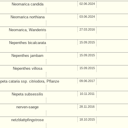
Neomarica candida
02.06.2024
Neomarica northiana
03.06.2024
Neomarica, Wanderiris
27.03.2016
Nepenthes bicalcarata
15.09.2015
Nepenthes jambam
15.09.2015
Nepenthes villosa
15.09.2015
peta cataria ssp. citriodora, Pflanze
09.06.2017
Nepeta subsessilis
10.11.2011
nerven-saege
28.11.2016
netzblattpfingstrose
18.10.2015