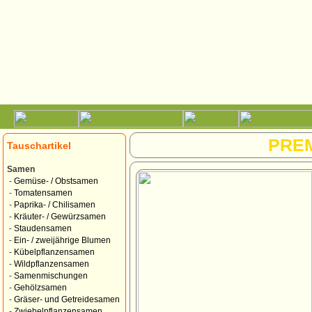
PRE
Tauschartikel
Samen
-
Gemüse- / Obstsamen
-
Tomatensamen
-
Paprika- / Chilisamen
-
Kräuter- / Gewürzsamen
-
Staudensamen
-
Ein- / zweijährige Blumen
-
Kübelpflanzensamen
-
Wildpflanzensamen
-
Samenmischungen
-
Gehölzsamen
-
Gräser- und Getreidesamen
-
Zwiebelpflanzensamen