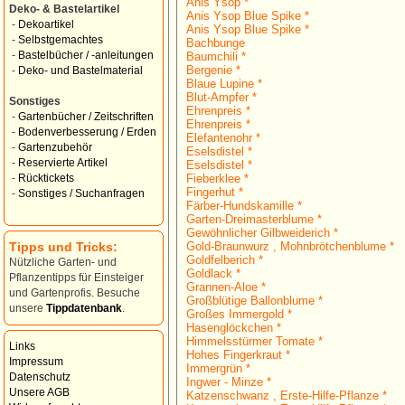
Anis Ysop *
Deko- & Bastelartikel
Anis Ysop Blue Spike *
-
Dekoartikel
Anis Ysop Blue Spike *
-
Selbstgemachtes
Bachbunge
-
Bastelbücher / -anleitungen
Baumchili *
Bergenie *
-
Deko- und Bastelmaterial
Blaue Lupine *
Blut-Ampfer *
Sonstiges
Ehrenpreis *
-
Gartenbücher / Zeitschriften
Ehrenpreis *
-
Bodenverbesserung / Erden
Elefantenohr *
-
Gartenzubehör
Eselsdistel *
-
Reservierte Artikel
Eselsdistel *
Fieberklee *
-
Rücktickets
Fingerhut *
-
Sonstiges / Suchanfragen
Färber-Hundskamille *
Garten-Dreimasterblume *
Gewöhnlicher Gilbweiderich *
Tipps und Tricks:
Gold-Braunwurz , Mohnbrötchenblume *
Goldfelberich *
Nützliche Garten- und
Goldlack *
Pflanzentipps für Einsteiger
Grannen-Aloe *
und Gartenprofis. Besuche
Großblütige Ballonblume *
unsere
Tippdatenbank
.
Großes Immergold *
Hasenglöckchen *
Himmelsstürmer Tomate *
Links
Hohes Fingerkraut *
Impressum
Immergrün *
Datenschutz
Ingwer - Minze *
Unsere AGB
Katzenschwanz , Erste-Hilfe-Pflanze *