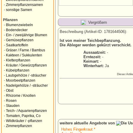
-
Zimmerpflanzensamen
-
sonstige Samen
Pflanzen
Vergrößern
-
Blumenzwiebeln
-
Bodendecker
Beschreibung (Artikel-ID: 1781644506):
-
Ein- / zweijährige Blumen
-
Gemüsepflanzen
Ist von meiner Teichbepflanzung.
Die Ableger werden gekürzt verschickt.
-
Saatkartoffeln
-
Gräser / Farne / Bambus
Aussaatzeit:
-
-
Kakteen / Sukkulenten
Erntezeit:
-
-
Kletterpflanzen
Keimart:
-
-
Kräuter / Gewürzpflanzen
Winterhart:
Ja
-
Kübelpflanzen
Dieser Arti
-
Laubgehölze / -sträucher
-
Moorbeetpflanzen
-
Nadelgehölze / -sträucher
-
Obst
-
Rhizome / Knollen
-
Rosen
-
Stauden
-
Teich- / Aquarienpflanzen
-
Tomaten, Paprika, Co
-
Wildkräuter / -pflanzen
weitere aktuelle Angebote von
-
Zimmerpflanzen
Hohes Fingerkraut *