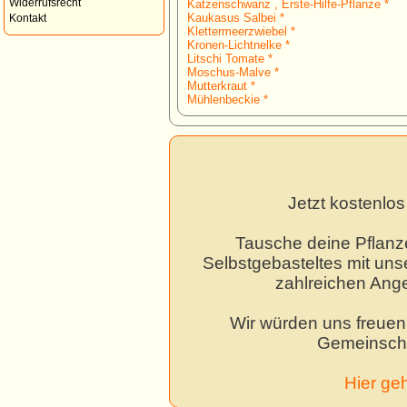
Widerrufsrecht
Katzenschwanz , Erste-Hilfe-Pflanze *
Kaukasus Salbei *
Kontakt
Klettermeerzwiebel *
Kronen-Lichtnelke *
Litschi Tomate *
Moschus-Malve *
Mutterkraut *
Mühlenbeckie *
Jetzt kostenlo
Tausche deine Pflanz
Selbstgebasteltes mit unse
zahlreichen Ang
Wir würden uns freuen,
Gemeinscha
Hier ge