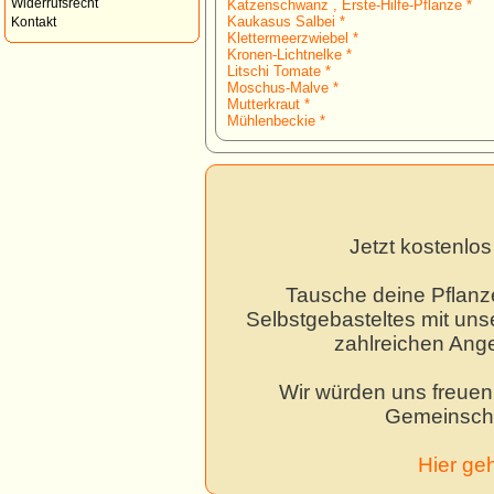
Widerrufsrecht
Katzenschwanz , Erste-Hilfe-Pflanze *
Kaukasus Salbei *
Kontakt
Klettermeerzwiebel *
Kronen-Lichtnelke *
Litschi Tomate *
Moschus-Malve *
Mutterkraut *
Mühlenbeckie *
Jetzt kostenlo
Tausche deine Pflanz
Selbstgebasteltes mit unse
zahlreichen Ang
Wir würden uns freuen,
Gemeinscha
Hier ge