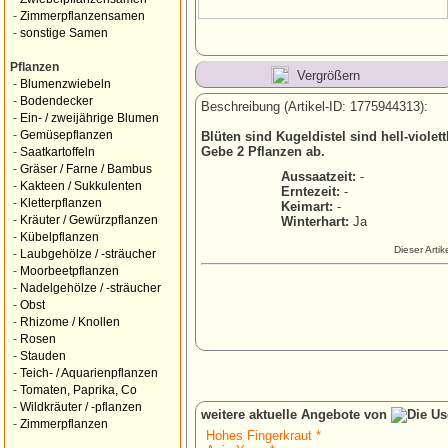
-
Zimmerpflanzensamen
-
sonstige Samen
Pflanzen
Vergrößern
-
Blumenzwiebeln
-
Bodendecker
Beschreibung (Artikel-ID: 1775944313):
-
Ein- / zweijährige Blumen
-
Gemüsepflanzen
Blüten sind Kugeldistel sind hell-violett
Gebe 2 Pflanzen ab.
-
Saatkartoffeln
-
Gräser / Farne / Bambus
Aussaatzeit:
-
-
Kakteen / Sukkulenten
Erntezeit:
-
-
Kletterpflanzen
Keimart:
-
-
Kräuter / Gewürzpflanzen
Winterhart:
Ja
-
Kübelpflanzen
Dieser Arti
-
Laubgehölze / -sträucher
-
Moorbeetpflanzen
-
Nadelgehölze / -sträucher
-
Obst
-
Rhizome / Knollen
-
Rosen
-
Stauden
-
Teich- / Aquarienpflanzen
-
Tomaten, Paprika, Co
-
Wildkräuter / -pflanzen
weitere aktuelle Angebote von
-
Zimmerpflanzen
Hohes Fingerkraut *