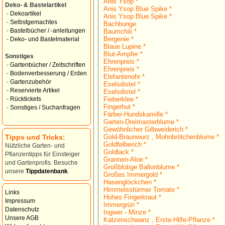
Anis Ysop *
Deko- & Bastelartikel
Anis Ysop Blue Spike *
-
Dekoartikel
Anis Ysop Blue Spike *
-
Selbstgemachtes
Bachbunge
-
Bastelbücher / -anleitungen
Baumchili *
Bergenie *
-
Deko- und Bastelmaterial
Blaue Lupine *
Blut-Ampfer *
Sonstiges
Ehrenpreis *
-
Gartenbücher / Zeitschriften
Ehrenpreis *
-
Bodenverbesserung / Erden
Elefantenohr *
-
Gartenzubehör
Eselsdistel *
-
Reservierte Artikel
Eselsdistel *
Fieberklee *
-
Rücktickets
Fingerhut *
-
Sonstiges / Suchanfragen
Färber-Hundskamille *
Garten-Dreimasterblume *
Gewöhnlicher Gilbweiderich *
Tipps und Tricks:
Gold-Braunwurz , Mohnbrötchenblume *
Goldfelberich *
Nützliche Garten- und
Goldlack *
Pflanzentipps für Einsteiger
Grannen-Aloe *
und Gartenprofis. Besuche
Großblütige Ballonblume *
unsere
Tippdatenbank
.
Großes Immergold *
Hasenglöckchen *
Himmelsstürmer Tomate *
Links
Hohes Fingerkraut *
Impressum
Immergrün *
Datenschutz
Ingwer - Minze *
Unsere AGB
Katzenschwanz , Erste-Hilfe-Pflanze *