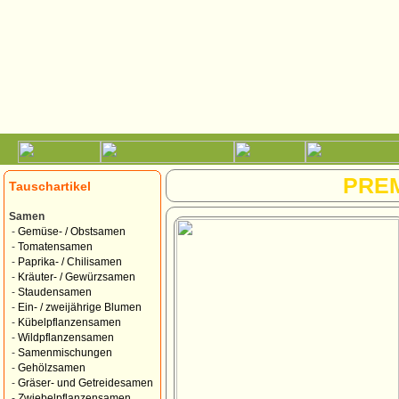
PRE
Tauschartikel
Samen
-
Gemüse- / Obstsamen
-
Tomatensamen
-
Paprika- / Chilisamen
-
Kräuter- / Gewürzsamen
-
Staudensamen
-
Ein- / zweijährige Blumen
-
Kübelpflanzensamen
-
Wildpflanzensamen
-
Samenmischungen
-
Gehölzsamen
-
Gräser- und Getreidesamen
-
Zwiebelpflanzensamen