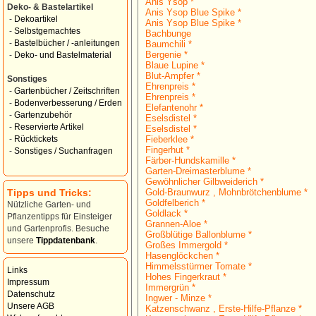
Anis Ysop *
Deko- & Bastelartikel
Anis Ysop Blue Spike *
-
Dekoartikel
Anis Ysop Blue Spike *
-
Selbstgemachtes
Bachbunge
-
Bastelbücher / -anleitungen
Baumchili *
Bergenie *
-
Deko- und Bastelmaterial
Blaue Lupine *
Blut-Ampfer *
Sonstiges
Ehrenpreis *
-
Gartenbücher / Zeitschriften
Ehrenpreis *
-
Bodenverbesserung / Erden
Elefantenohr *
-
Gartenzubehör
Eselsdistel *
-
Reservierte Artikel
Eselsdistel *
Fieberklee *
-
Rücktickets
Fingerhut *
-
Sonstiges / Suchanfragen
Färber-Hundskamille *
Garten-Dreimasterblume *
Gewöhnlicher Gilbweiderich *
Tipps und Tricks:
Gold-Braunwurz , Mohnbrötchenblume *
Goldfelberich *
Nützliche Garten- und
Goldlack *
Pflanzentipps für Einsteiger
Grannen-Aloe *
und Gartenprofis. Besuche
Großblütige Ballonblume *
unsere
Tippdatenbank
.
Großes Immergold *
Hasenglöckchen *
Himmelsstürmer Tomate *
Links
Hohes Fingerkraut *
Impressum
Immergrün *
Datenschutz
Ingwer - Minze *
Unsere AGB
Katzenschwanz , Erste-Hilfe-Pflanze *