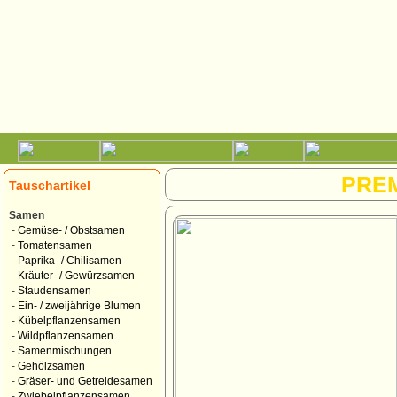
PRE
Tauschartikel
Samen
-
Gemüse- / Obstsamen
-
Tomatensamen
-
Paprika- / Chilisamen
-
Kräuter- / Gewürzsamen
-
Staudensamen
-
Ein- / zweijährige Blumen
-
Kübelpflanzensamen
-
Wildpflanzensamen
-
Samenmischungen
-
Gehölzsamen
-
Gräser- und Getreidesamen
-
Zwiebelpflanzensamen