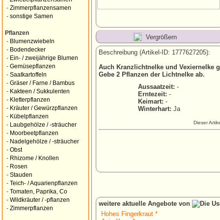
-
Zimmerpflanzensamen
-
sonstige Samen
Pflanzen
Vergrößern
-
Blumenzwiebeln
-
Bodendecker
Beschreibung (Artikel-ID: 1777627205):
-
Ein- / zweijährige Blumen
-
Gemüsepflanzen
Auch Kranzlichtnelke und Vexiernelke 
Gebe 2 Pflanzen der Lichtnelke ab.
-
Saatkartoffeln
-
Gräser / Farne / Bambus
Aussaatzeit:
-
-
Kakteen / Sukkulenten
Erntezeit:
-
-
Kletterpflanzen
Keimart:
-
-
Kräuter / Gewürzpflanzen
Winterhart:
Ja
-
Kübelpflanzen
Dieser Arti
-
Laubgehölze / -sträucher
-
Moorbeetpflanzen
-
Nadelgehölze / -sträucher
-
Obst
-
Rhizome / Knollen
-
Rosen
-
Stauden
-
Teich- / Aquarienpflanzen
-
Tomaten, Paprika, Co
-
Wildkräuter / -pflanzen
weitere aktuelle Angebote von
-
Zimmerpflanzen
Hohes Fingerkraut *