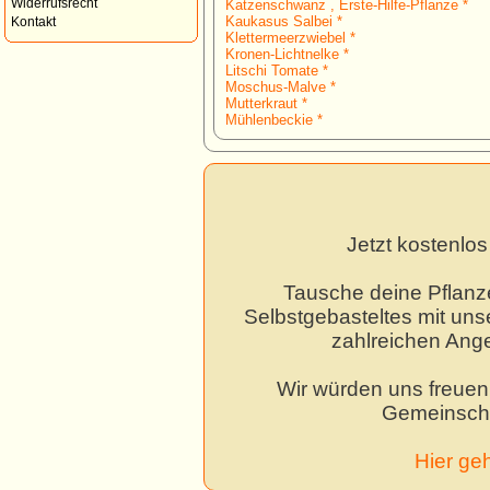
Widerrufsrecht
Katzenschwanz , Erste-Hilfe-Pflanze *
Kaukasus Salbei *
Kontakt
Klettermeerzwiebel *
Kronen-Lichtnelke *
Litschi Tomate *
Moschus-Malve *
Mutterkraut *
Mühlenbeckie *
Jetzt kostenlo
Tausche deine Pflanz
Selbstgebasteltes mit unse
zahlreichen Ang
Wir würden uns freuen,
Gemeinscha
Hier ge