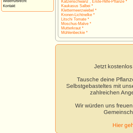
Widerrufsrecht
Katzenschwanz , Erste-Hilfe-Pflanze *
Kaukasus Salbei *
Kontakt
Klettermeerzwiebel *
Kronen-Lichtnelke *
Litschi Tomate *
Moschus-Malve *
Mutterkraut *
Mühlenbeckie *
Jetzt kostenlo
Tausche deine Pflanz
Selbstgebasteltes mit unse
zahlreichen Ang
Wir würden uns freuen,
Gemeinscha
Hier ge