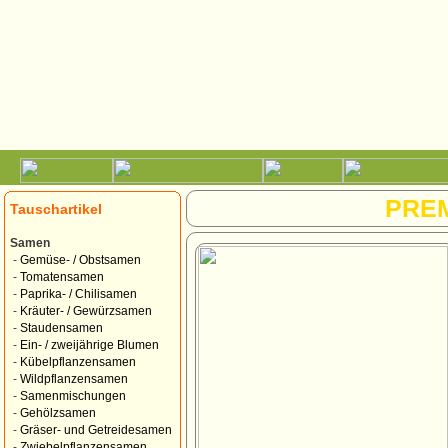
PRE
Tauschartikel
Samen
-
Gemüse- / Obstsamen
-
Tomatensamen
-
Paprika- / Chilisamen
-
Kräuter- / Gewürzsamen
-
Staudensamen
-
Ein- / zweijährige Blumen
-
Kübelpflanzensamen
-
Wildpflanzensamen
-
Samenmischungen
-
Gehölzsamen
-
Gräser- und Getreidesamen
-
Zwiebelpflanzensamen