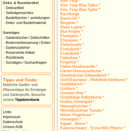
Anis Ysop *
Deko- & Bastelartikel
Anis Ysop Blue Spike *
-
Dekoartikel
Anis Ysop Blue Spike *
-
Selbstgemachtes
Bachbunge
-
Bastelbücher / -anleitungen
Baumchili *
Bergenie *
-
Deko- und Bastelmaterial
Blaue Lupine *
Blut-Ampfer *
Sonstiges
Ehrenpreis *
-
Gartenbücher / Zeitschriften
Ehrenpreis *
-
Bodenverbesserung / Erden
Elefantenohr *
-
Gartenzubehör
Eselsdistel *
-
Reservierte Artikel
Eselsdistel *
Fieberklee *
-
Rücktickets
Fingerhut *
-
Sonstiges / Suchanfragen
Färber-Hundskamille *
Garten-Dreimasterblume *
Gewöhnlicher Gilbweiderich *
Tipps und Tricks:
Gold-Braunwurz , Mohnbrötchenblume *
Goldfelberich *
Nützliche Garten- und
Goldlack *
Pflanzentipps für Einsteiger
Grannen-Aloe *
und Gartenprofis. Besuche
Großblütige Ballonblume *
unsere
Tippdatenbank
.
Großes Immergold *
Hasenglöckchen *
Himmelsstürmer Tomate *
Links
Hohes Fingerkraut *
Impressum
Immergrün *
Datenschutz
Ingwer - Minze *
Unsere AGB
Katzenschwanz , Erste-Hilfe-Pflanze *