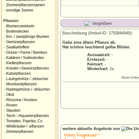
-
Zimmerpflanzensamen
-
sonstige Samen
Pflanzen
Vergrößern
-
Blumenzwiebeln
-
Bodendecker
Beschreibung (Artikel-ID: 1750844940):
-
Ein- / zweijährige Blumen
-
Gemüsepflanzen
Gebe eine ältere Pflanze ab.
Hat schöne leuchtend gelbe Blüten.
-
Saatkartoffeln
-
Gräser / Farne / Bambus
Aussaatzeit:
-
-
Kakteen / Sukkulenten
Erntezeit:
-
-
Kletterpflanzen
Keimart:
-
-
Kräuter / Gewürzpflanzen
Winterhart:
Ja
-
Kübelpflanzen
Dieser Artik
-
Laubgehölze / -sträucher
-
Moorbeetpflanzen
-
Nadelgehölze / -sträucher
-
Obst
-
Rhizome / Knollen
-
Rosen
-
Stauden
-
Teich- / Aquarienpflanzen
-
Tomaten, Paprika, Co
-
Wildkräuter / -pflanzen
weitere aktuelle Angebote von
-
Zimmerpflanzen
Hohes Fingerkraut *