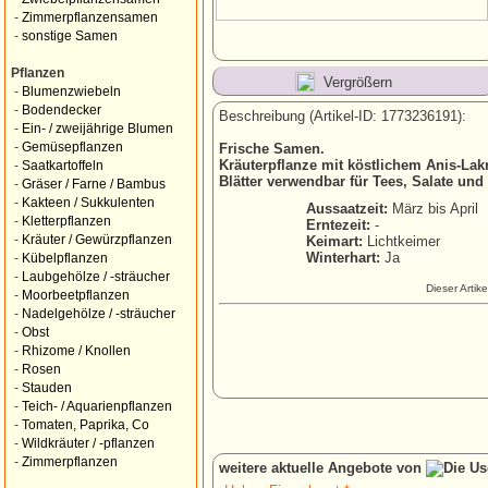
-
Zimmerpflanzensamen
-
sonstige Samen
Pflanzen
Vergrößern
-
Blumenzwiebeln
-
Bodendecker
Beschreibung (Artikel-ID: 1773236191):
-
Ein- / zweijährige Blumen
-
Gemüsepflanzen
Frische Samen.
Kräuterpflanze mit köstlichem Anis-La
-
Saatkartoffeln
Blätter verwendbar für Tees, Salate un
-
Gräser / Farne / Bambus
-
Kakteen / Sukkulenten
Aussaatzeit:
März bis April
-
Kletterpflanzen
Erntezeit:
-
-
Kräuter / Gewürzpflanzen
Keimart:
Lichtkeimer
Winterhart:
Ja
-
Kübelpflanzen
-
Laubgehölze / -sträucher
Dieser Artik
-
Moorbeetpflanzen
-
Nadelgehölze / -sträucher
-
Obst
-
Rhizome / Knollen
-
Rosen
-
Stauden
-
Teich- / Aquarienpflanzen
-
Tomaten, Paprika, Co
-
Wildkräuter / -pflanzen
-
Zimmerpflanzen
weitere aktuelle Angebote von