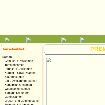
PRE
Tauschartikel
Samen
-
Gemüse- / Obstsamen
-
Tomatensamen
-
Paprika- / Chilisamen
-
Kräuter- / Gewürzsamen
-
Staudensamen
-
Ein- / zweijährige Blumen
-
Kübelpflanzensamen
-
Wildpflanzensamen
-
Samenmischungen
-
Gehölzsamen
-
Gräser- und Getreidesamen
-
Zwiebelpflanzensamen