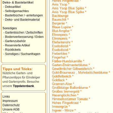
Hohes Fingerkraut *
Deko- & Bastelartikel
Anis Ysop *
-
Dekoartikel
Anis Ysop Blue Spike *
-
Selbstgemachtes
Anis Ysop Blue Spike *
-
Bastelbücher / -anleitungen
Bachbunge
Baumchili *
-
Deko- und Bastelmaterial
Bergenie *
Blaue Lupine *
Sonstiges
Blut-Ampfer *
-
Gartenbücher / Zeitschriften
Ehrenpreis *
-
Bodenverbesserung / Erden
Ehrenpreis *
-
Gartenzubehör
Elefantenohr *
-
Reservierte Artikel
Eselsdistel *
Eselsdistel *
-
Rücktickets
Fieberklee *
-
Sonstiges / Suchanfragen
Fingerhut *
Färber-Hundskamille *
Garten-Dreimasterblume *
Tipps und Tricks:
Gewöhnlicher Gilbweiderich *
Gold-Braunwurz , Mohnbrötchenblume *
Nützliche Garten- und
Goldfelberich *
Pflanzentipps für Einsteiger
Goldlack *
und Gartenprofis. Besuche
Grannen-Aloe *
unsere
Tippdatenbank
.
Großblütige Ballonblume *
Großes Immergold *
Hasenglöckchen *
Links
Himmelsstürmer Tomate *
Impressum
Hohes Fingerkraut *
Datenschutz
Immergrün *
Unsere AGB
Ingwer - Minze *