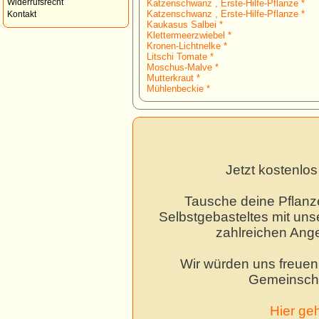
Widerrufsrecht
Katzenschwanz , Erste-Hilfe-Pflanze *
Katzenschwanz , Erste-Hilfe-Pflanze *
Kontakt
Kaukasus Salbei *
Klettermeerzwiebel *
Kronen-Lichtnelke *
Litschi Tomate *
Moschus-Malve *
Mutterkraut *
Mühlenbeckie *
Jetzt kostenlo
Tausche deine Pflanz
Selbstgebasteltes mit unse
zahlreichen Ang
Wir würden uns freuen,
Gemeinscha
Hier ge