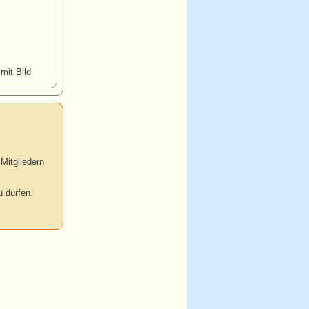
 mit Bild
Mitgliedern
 dürfen.