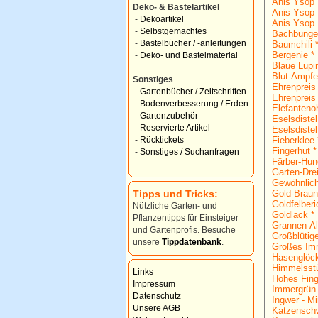
Anis Ysop 
Deko- & Bastelartikel
Anis Ysop 
-
Dekoartikel
Anis Ysop 
-
Selbstgemachtes
Bachbunge
-
Bastelbücher / -anleitungen
Baumchili 
Bergenie *
-
Deko- und Bastelmaterial
Blaue Lupi
Blut-Ampfe
Sonstiges
Ehrenpreis
-
Gartenbücher / Zeitschriften
Ehrenpreis
-
Bodenverbesserung / Erden
Elefantenoh
-
Gartenzubehör
Eselsdistel
-
Reservierte Artikel
Eselsdistel
Fieberklee 
-
Rücktickets
Fingerhut *
-
Sonstiges / Suchanfragen
Färber-Hun
Garten-Dre
Gewöhnlich
Tipps und Tricks:
Gold-Braun
Goldfelberi
Nützliche Garten- und
Goldlack *
Pflanzentipps für Einsteiger
Grannen-Al
und Gartenprofis. Besuche
Großblütig
unsere
Tippdatenbank
.
Großes Imm
Hasenglöc
Himmelsst
Links
Hohes Fing
Impressum
Immergrün 
Datenschutz
Ingwer - Mi
Unsere AGB
Katzenschw