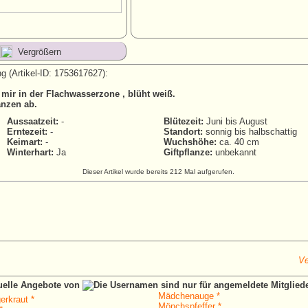
Vergrößern
g (Artikel-ID: 1753617627):
 mir in der Flachwasserzone , blüht weiß.
anzen ab.
Aussaatzeit:
-
Blütezeit:
Juni bis August
Erntezeit:
-
Standort:
sonnig bis halbschattig
Keimart:
-
Wuchshöhe:
ca. 40 cm
Winterhart:
Ja
Giftpflanze:
unbekannt
Dieser Artikel wurde bereits 212 Mal aufgerufen.
Ve
tuelle Angebote von
Mädchenauge *
erkraut *
Mönchspfeffer *