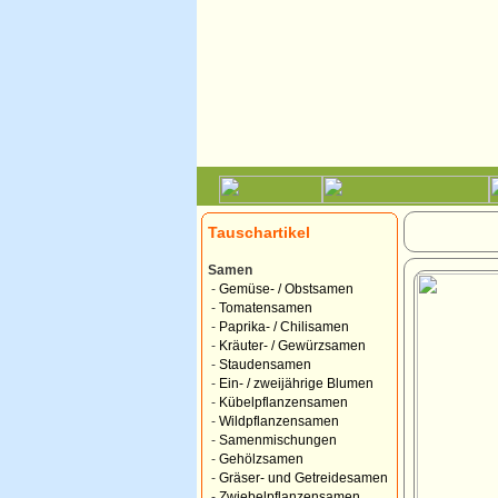
Tauschartikel
Samen
-
Gemüse- / Obstsamen
-
Tomatensamen
-
Paprika- / Chilisamen
-
Kräuter- / Gewürzsamen
-
Staudensamen
-
Ein- / zweijährige Blumen
-
Kübelpflanzensamen
-
Wildpflanzensamen
-
Samenmischungen
-
Gehölzsamen
-
Gräser- und Getreidesamen
-
Zwiebelpflanzensamen