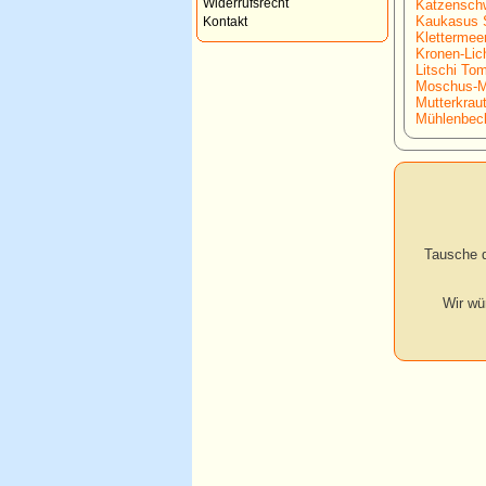
Widerrufsrecht
Katzenschw
Kaukasus S
Kontakt
Klettermee
Kronen-Lic
Litschi Tom
Moschus-M
Mutterkraut
Mühlenbeck
Tausche d
Wir wü