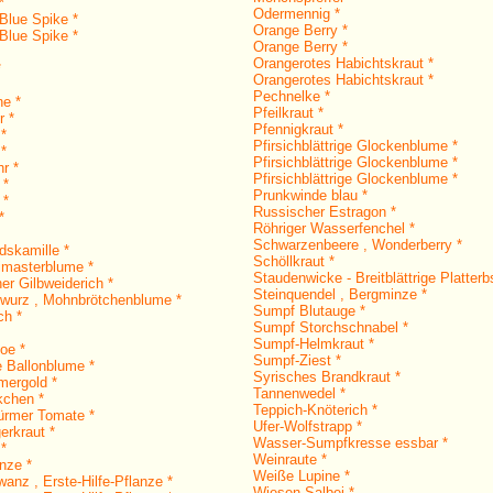
*
Odermennig *
Blue Spike *
Orange Berry *
Blue Spike *
Orange Berry *
Orangerotes Habichtskraut *
*
Orangerotes Habichtskraut *
Pechnelke *
ne *
Pfeilkraut *
r *
Pfennigkraut *
 *
Pfirsichblättrige Glockenblume *
 *
Pfirsichblättrige Glockenblume *
r *
Pfirsichblättrige Glockenblume *
 *
Prunkwinde blau *
 *
Russischer Estragon *
*
Röhriger Wasserfenchel *
Schwarzenbeere , Wonderberry *
dskamille *
Schöllkraut *
imasterblume *
Staudenwicke - Breitblättrige Platterb
er Gilbweiderich *
Steinquendel , Bergminze *
wurz , Mohnbrötchenblume *
Sumpf Blutauge *
ch *
Sumpf Storchschnabel *
Sumpf-Helmkraut *
oe *
Sumpf-Ziest *
e Ballonblume *
Syrisches Brandkraut *
ergold *
Tannenwedel *
kchen *
Teppich-Knöterich *
ürmer Tomate *
Ufer-Wolfstrapp *
erkraut *
Wasser-Sumpfkresse essbar *
*
Weinraute *
nze *
Weiße Lupine *
anz , Erste-Hilfe-Pflanze *
Wiesen Salbei *