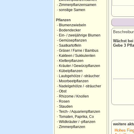
-
Zimmerpflanzensamen
-
sonstige Samen
Pflanzen
-
Blumenzwiebeln
-
Bodendecker
Beschreibun
-
Ein- / zweijährige Blumen
-
Gemüsepflanzen
Wächst bei
Gebe 3 Pfl
-
Saatkartoffeln
-
Gräser / Farne / Bambus
-
Kakteen / Sukkulenten
-
Kletterpflanzen
-
Kräuter / Gewürzpflanzen
-
Kübelpflanzen
-
Laubgehölze / -sträucher
-
Moorbeetpflanzen
-
Nadelgehölze / -sträucher
-
Obst
-
Rhizome / Knollen
-
Rosen
-
Stauden
-
Teich- / Aquarienpflanzen
-
Tomaten, Paprika, Co
-
Wildkräuter / -pflanzen
weitere ak
-
Zimmerpflanzen
Hohes Fing