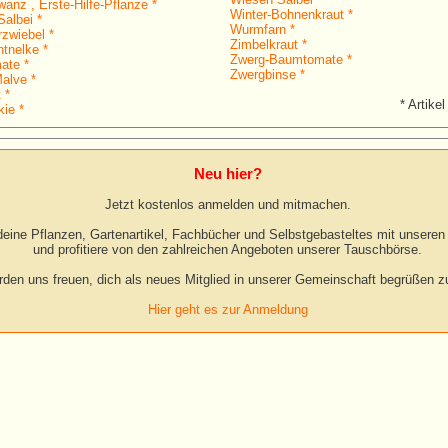
anz , Erste-Hilfe-Pflanze *
Winter-Bohnenkraut *
albei *
Wurmfarn *
rzwiebel *
Zimbelkraut *
htnelke *
Zwerg-Baumtomate *
ate *
Zwergbinse *
alve *
 *
* Artikel
ie *
Neu hier?
Jetzt kostenlos anmelden und mitmachen.
eine Pflanzen, Gartenartikel, Fachbücher und Selbstgebasteltes mit unseren 
und profitiere von den zahlreichen Angeboten unserer Tauschbörse.
rden uns freuen, dich als neues Mitglied in unserer Gemeinschaft begrüßen zu
Hier geht es zur Anmeldung