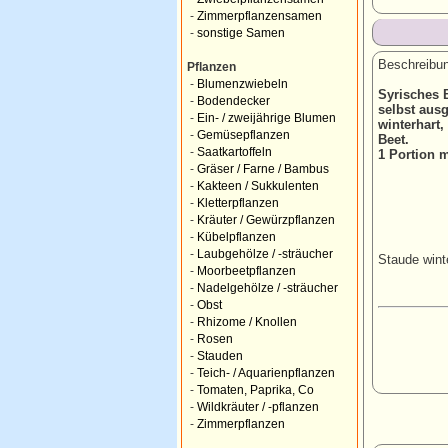
-
Zimmerpflanzensamen
-
sonstige Samen
Beschreibun
Pflanzen
-
Blumenzwiebeln
Syrisches 
-
Bodendecker
selbst ausg
-
Ein- / zweijährige Blumen
winterhart,
-
Gemüsepflanzen
Beet.
-
Saatkartoffeln
1 Portion 
-
Gräser / Farne / Bambus
-
Kakteen / Sukkulenten
-
Kletterpflanzen
-
Kräuter / Gewürzpflanzen
-
Kübelpflanzen
-
Laubgehölze / -sträucher
Staude wint
-
Moorbeetpflanzen
-
Nadelgehölze / -sträucher
-
Obst
-
Rhizome / Knollen
-
Rosen
-
Stauden
-
Teich- / Aquarienpflanzen
-
Tomaten, Paprika, Co
-
Wildkräuter / -pflanzen
-
Zimmerpflanzen