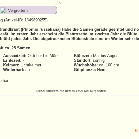
Vergrößern
g (Artikel-ID: 1649890255):
Brandkraut (Phlomis russeliana) Habe die Samen gerade geerntet und no
esät. Im ersten Jahr erscheint die Blattrosette im zweiten Jahr die Blüte
 blüht jedes Jahr. Die abgetrockneten Blütenstiele sind im Winter sehr d
mit ca. 25 Samen.
Aussaatzeit:
Oktober bis März
Blütezeit:
Mai bis August
Erntezeit:
-
Standort:
sonnig
Keimart:
Lichtkeimer
Wuchshöhe:
ca. 100 cm
Winterhart:
Ja
Giftpflanze:
Nein
erhart
Dieser Artikel wurde bereits 1609 Mal aufgerufen.
Ve