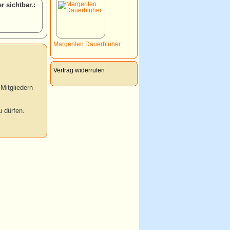
:
Margeriten Dauerblüher
Vertrag widerrufen
Mitgliedern
 dürfen.