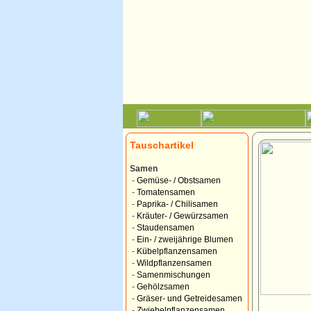
Tauschartikel
Samen
-
Gemüse- / Obstsamen
-
Tomatensamen
-
Paprika- / Chilisamen
-
Kräuter- / Gewürzsamen
-
Staudensamen
-
Ein- / zweijährige Blumen
-
Kübelpflanzensamen
-
Wildpflanzensamen
-
Samenmischungen
-
Gehölzsamen
-
Gräser- und Getreidesamen
-
Zwiebelpflanzensamen