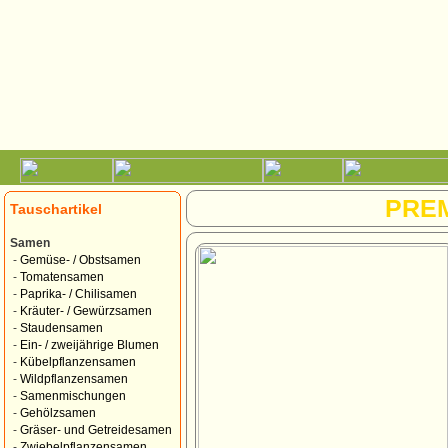
PRE
Tauschartikel
Samen
-
Gemüse- / Obstsamen
-
Tomatensamen
-
Paprika- / Chilisamen
-
Kräuter- / Gewürzsamen
-
Staudensamen
-
Ein- / zweijährige Blumen
-
Kübelpflanzensamen
-
Wildpflanzensamen
-
Samenmischungen
-
Gehölzsamen
-
Gräser- und Getreidesamen
-
Zwiebelpflanzensamen