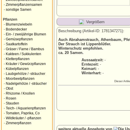
-
Zimmerpflanzensamen
-
sonstige Samen
Pflanzen
Vergrößern
-
Blumenzwiebeln
-
Bodendecker
Beschreibung (Artikel-ID: 1781347271):
-
Ein- / zweijährige Blumen
-
Gemüsepflanzen
Auch Abrahamstrauch, Athenbaum, Pfef
Der Strauch ist Lippenblütler.
-
Saatkartoffeln
Winterschutz empfohlen.
-
Gräser / Farne / Bambus
ca. 20 Samen.
-
Kakteen / Sukkulenten
-
Kletterpflanzen
Aussaatzeit:
-
-
Kräuter / Gewürzpflanzen
Erntezeit:
-
Keimart:
-
-
Kübelpflanzen
Winterhart:
-
-
Laubgehölze / -sträucher
-
Moorbeetpflanzen
Dieser Arti
-
Nadelgehölze / -sträucher
-
Obst
-
Rhizome / Knollen
-
Rosen
-
Stauden
-
Teich- / Aquarienpflanzen
-
Tomaten, Paprika, Co
-
Wildkräuter / -pflanzen
-
Zimmerpflanzen
weitere aktuelle Angebote von