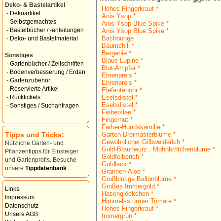
Deko- & Bastelartikel
Hohes Fingerkraut *
-
Dekoartikel
Anis Ysop *
-
Selbstgemachtes
Anis Ysop Blue Spike *
-
Bastelbücher / -anleitungen
Anis Ysop Blue Spike *
Bachbunge
-
Deko- und Bastelmaterial
Baumchili *
Bergenie *
Sonstiges
Blaue Lupine *
-
Gartenbücher / Zeitschriften
Blut-Ampfer *
-
Bodenverbesserung / Erden
Ehrenpreis *
-
Gartenzubehör
Ehrenpreis *
-
Reservierte Artikel
Elefantenohr *
Eselsdistel *
-
Rücktickets
Eselsdistel *
-
Sonstiges / Suchanfragen
Fieberklee *
Fingerhut *
Färber-Hundskamille *
Tipps und Tricks:
Garten-Dreimasterblume *
Gewöhnlicher Gilbweiderich *
Nützliche Garten- und
Gold-Braunwurz , Mohnbrötchenblume *
Pflanzentipps für Einsteiger
Goldfelberich *
und Gartenprofis. Besuche
Goldlack *
unsere
Tippdatenbank
.
Grannen-Aloe *
Großblütige Ballonblume *
Großes Immergold *
Links
Hasenglöckchen *
Impressum
Himmelsstürmer Tomate *
Datenschutz
Hohes Fingerkraut *
Unsere AGB
Immergrün *