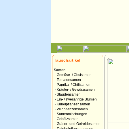
Tauschartikel
Samen
-
Gemüse- / Obstsamen
-
Tomatensamen
-
Paprika- / Chilisamen
-
Kräuter- / Gewürzsamen
-
Staudensamen
-
Ein- / zweijährige Blumen
-
Kübelpflanzensamen
-
Wildpflanzensamen
-
Samenmischungen
-
Gehölzsamen
-
Gräser- und Getreidesamen
-
Zwiebelpflanzensamen