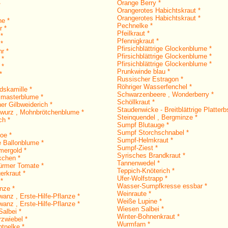
Orange Berry *
*
Orangerotes Habichtskraut *
Orangerotes Habichtskraut *
ne *
Pechnelke *
r *
Pfeilkraut *
 *
Pfennigkraut *
 *
Pfirsichblättrige Glockenblume *
r *
Pfirsichblättrige Glockenblume *
 *
Pfirsichblättrige Glockenblume *
 *
Prunkwinde blau *
*
Russischer Estragon *
Röhriger Wasserfenchel *
dskamille *
Schwarzenbeere , Wonderberry *
imasterblume *
Schöllkraut *
er Gilbweiderich *
Staudenwicke - Breitblättrige Platterb
wurz , Mohnbrötchenblume *
Steinquendel , Bergminze *
ch *
Sumpf Blutauge *
Sumpf Storchschnabel *
oe *
Sumpf-Helmkraut *
e Ballonblume *
Sumpf-Ziest *
ergold *
Syrisches Brandkraut *
kchen *
Tannenwedel *
ürmer Tomate *
Teppich-Knöterich *
erkraut *
Ufer-Wolfstrapp *
*
Wasser-Sumpfkresse essbar *
nze *
Weinraute *
anz , Erste-Hilfe-Pflanze *
Weiße Lupine *
anz , Erste-Hilfe-Pflanze *
Wiesen Salbei *
albei *
Winter-Bohnenkraut *
rzwiebel *
Wurmfarn *
htnelke *