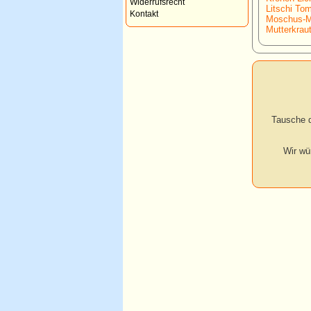
Widerrufsrecht
Litschi Tom
Kontakt
Moschus-M
Mutterkraut
Tausche d
Wir wü