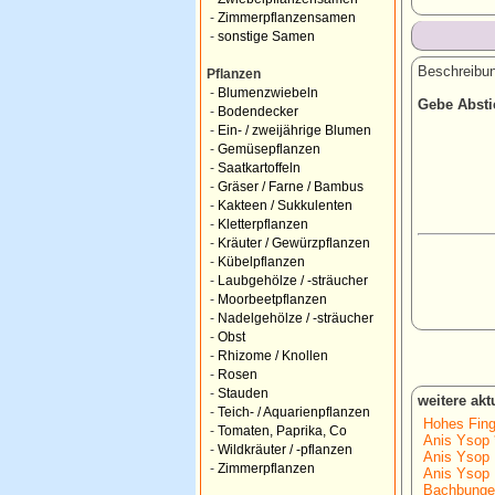
-
Zimmerpflanzensamen
-
sonstige Samen
Beschreibun
Pflanzen
-
Blumenzwiebeln
Gebe Absti
-
Bodendecker
-
Ein- / zweijährige Blumen
-
Gemüsepflanzen
-
Saatkartoffeln
-
Gräser / Farne / Bambus
-
Kakteen / Sukkulenten
-
Kletterpflanzen
-
Kräuter / Gewürzpflanzen
-
Kübelpflanzen
-
Laubgehölze / -sträucher
-
Moorbeetpflanzen
-
Nadelgehölze / -sträucher
-
Obst
-
Rhizome / Knollen
-
Rosen
-
Stauden
weitere ak
-
Teich- / Aquarienpflanzen
Hohes Fing
-
Tomaten, Paprika, Co
Anis Ysop 
-
Wildkräuter / -pflanzen
Anis Ysop 
-
Zimmerpflanzen
Anis Ysop 
Bachbunge