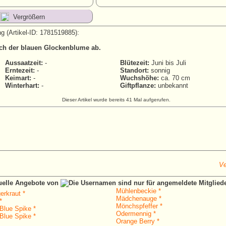
Vergrößern
g (Artikel-ID: 1781519885):
ch der blauen Glockenblume ab.
Aussaatzeit:
-
Blütezeit:
Juni bis Juli
Erntezeit:
-
Standort:
sonnig
Keimart:
-
Wuchshöhe:
ca. 70 cm
Winterhart:
-
Giftpflanze:
unbekannt
Dieser Artikel wurde bereits 41 Mal aufgerufen.
Ve
tuelle Angebote von
Mühlenbeckie *
erkraut *
Mädchenauge *
*
Mönchspfeffer *
Blue Spike *
Odermennig *
Blue Spike *
Orange Berry *