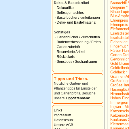
Baumchili 
Deko- & Bastelartikel
Bergenie *
-
Dekoartikel
Blaue Lupi
-
Selbstgemachtes
Blut-Ampfe
-
Bastelbücher / -anleitungen
Ehrenpreis
-
Deko- und Bastelmaterial
Ehrenpreis
Elefantenoh
Sonstiges
Eselsdistel
-
Gartenbücher / Zeitschriften
Eselsdistel
Fieberklee 
-
Bodenverbesserung / Erden
Fingerhut *
-
Gartenzubehör
Färber-Hun
-
Reservierte Artikel
Garten-Dre
-
Rücktickets
Gewöhnlich
-
Sonstiges / Suchanfragen
Gold-Braun
Goldfelberi
Goldlack *
Grannen-Al
Tipps und Tricks:
Großblütig
Nützliche Garten- und
Großes Imm
Pflanzentipps für Einsteiger
Hasenglöc
und Gartenprofis. Besuche
Himmelsst
Hohes Fing
unsere
Tippdatenbank
.
Immergrün 
Ingwer - Mi
Links
Katzenschw
Katzenschw
Impressum
Kaukasus S
Datenschutz
Klettermee
Unsere AGB
Kronen-Lic