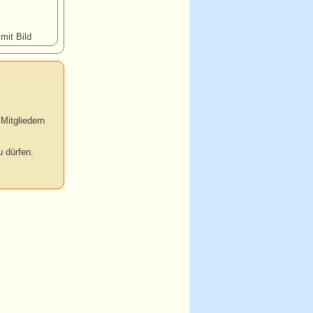
 mit Bild
Mitgliedern
 dürfen.