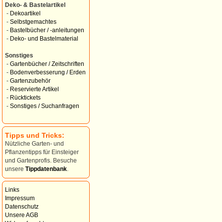
Deko- & Bastelartikel
-
Dekoartikel
-
Selbstgemachtes
-
Bastelbücher / -anleitungen
-
Deko- und Bastelmaterial
Sonstiges
-
Gartenbücher / Zeitschriften
-
Bodenverbesserung / Erden
-
Gartenzubehör
-
Reservierte Artikel
-
Rücktickets
-
Sonstiges / Suchanfragen
Tipps und Tricks:
Nützliche Garten- und
Pflanzentipps für Einsteiger
und Gartenprofis. Besuche
unsere
Tippdatenbank
.
Links
Impressum
Datenschutz
Unsere AGB