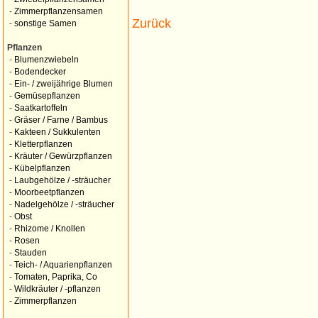
-
Zimmerpflanzensamen
Zurück
-
sonstige Samen
Pflanzen
-
Blumenzwiebeln
-
Bodendecker
-
Ein- / zweijährige Blumen
-
Gemüsepflanzen
-
Saatkartoffeln
-
Gräser / Farne / Bambus
-
Kakteen / Sukkulenten
-
Kletterpflanzen
-
Kräuter / Gewürzpflanzen
-
Kübelpflanzen
-
Laubgehölze / -sträucher
-
Moorbeetpflanzen
-
Nadelgehölze / -sträucher
-
Obst
-
Rhizome / Knollen
-
Rosen
-
Stauden
-
Teich- / Aquarienpflanzen
-
Tomaten, Paprika, Co
-
Wildkräuter / -pflanzen
-
Zimmerpflanzen