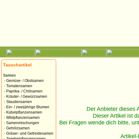
Tauschartikel
Samen
-
Gemüse- / Obstsamen
-
Tomatensamen
-
Paprika- / Chilisamen
-
Kräuter- / Gewürzsamen
-
Staudensamen
-
Ein- / zweijährige Blumen
Der Anbieter dieses Ar
-
Kübelpflanzensamen
Dieser Artikel ist d
-
Wildpflanzensamen
Bei Fragen wende dich bitte, un
-
Samenmischungen
-
Gehölzsamen
-
Gräser- und Getreidesamen
Artikel
-
Zwiebelpflanzensamen