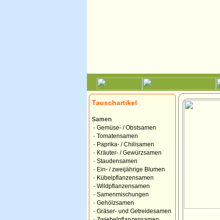
Tauschartikel
Samen
-
Gemüse- / Obstsamen
-
Tomatensamen
-
Paprika- / Chilisamen
-
Kräuter- / Gewürzsamen
-
Staudensamen
-
Ein- / zweijährige Blumen
-
Kübelpflanzensamen
-
Wildpflanzensamen
-
Samenmischungen
-
Gehölzsamen
-
Gräser- und Getreidesamen
-
Zwiebelpflanzensamen