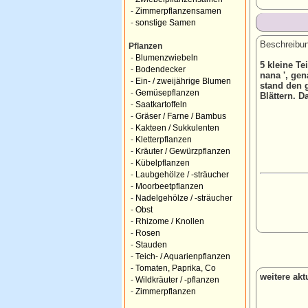
-
Zimmerpflanzensamen
-
sonstige Samen
Beschreibun
Pflanzen
-
Blumenzwiebeln
5 kleine Te
-
Bodendecker
nana ', gen
-
Ein- / zweijährige Blumen
stand den 
-
Gemüsepflanzen
Blättern. D
-
Saatkartoffeln
-
Gräser / Farne / Bambus
-
Kakteen / Sukkulenten
-
Kletterpflanzen
-
Kräuter / Gewürzpflanzen
-
Kübelpflanzen
-
Laubgehölze / -sträucher
-
Moorbeetpflanzen
-
Nadelgehölze / -sträucher
-
Obst
-
Rhizome / Knollen
-
Rosen
-
Stauden
-
Teich- / Aquarienpflanzen
-
Tomaten, Paprika, Co
weitere ak
-
Wildkräuter / -pflanzen
-
Zimmerpflanzen