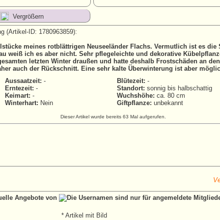
Vergrößern
g (Artikel-ID: 1780963859):
ilstücke meines rotblättrigen Neuseeländer Flachs. Vermutlich ist es die 
au weiß ich es aber nicht. Sehr pflegeleichte und dekorative Kübelpflan
gesamten letzten Winter draußen und hatte deshalb Frostschäden an de
aher auch der Rückschnitt. Eine sehr kalte Überwinterung ist aber mögli
Aussaatzeit:
-
Blütezeit:
-
Erntezeit:
-
Standort:
sonnig bis halbschattig
Keimart:
-
Wuchshöhe:
ca. 80 cm
Winterhart:
Nein
Giftpflanze:
unbekannt
Dieser Artikel wurde bereits 63 Mal aufgerufen.
Ve
tuelle Angebote von
* Artikel mit Bild