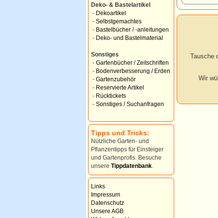
Deko- & Bastelartikel
-
Dekoartikel
-
Selbstgemachtes
-
Bastelbücher / -anleitungen
-
Deko- und Bastelmaterial
Sonstiges
Tausche d
-
Gartenbücher / Zeitschriften
-
Bodenverbesserung / Erden
Wir wü
-
Gartenzubehör
-
Reservierte Artikel
-
Rücktickets
-
Sonstiges / Suchanfragen
Tipps und Tricks:
Nützliche Garten- und
Pflanzentipps für Einsteiger
und Gartenprofis. Besuche
unsere
Tippdatenbank
.
Links
Impressum
Datenschutz
Unsere AGB