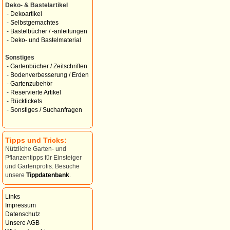
Deko- & Bastelartikel
-
Dekoartikel
-
Selbstgemachtes
-
Bastelbücher / -anleitungen
-
Deko- und Bastelmaterial
Sonstiges
-
Gartenbücher / Zeitschriften
-
Bodenverbesserung / Erden
-
Gartenzubehör
-
Reservierte Artikel
-
Rücktickets
-
Sonstiges / Suchanfragen
Tipps und Tricks:
Nützliche Garten- und
Pflanzentipps für Einsteiger
und Gartenprofis. Besuche
unsere
Tippdatenbank
.
Links
Impressum
Datenschutz
Unsere AGB