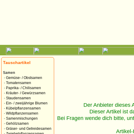
Tauschartikel
Samen
-
Gemüse- / Obstsamen
-
Tomatensamen
-
Paprika- / Chilisamen
-
Kräuter- / Gewürzsamen
-
Staudensamen
-
Ein- / zweijährige Blumen
Der Anbieter dieses Ar
-
Kübelpflanzensamen
Dieser Artikel ist d
-
Wildpflanzensamen
Bei Fragen wende dich bitte, un
-
Samenmischungen
-
Gehölzsamen
-
Gräser- und Getreidesamen
Artikel
-
Zwiebelpflanzensamen