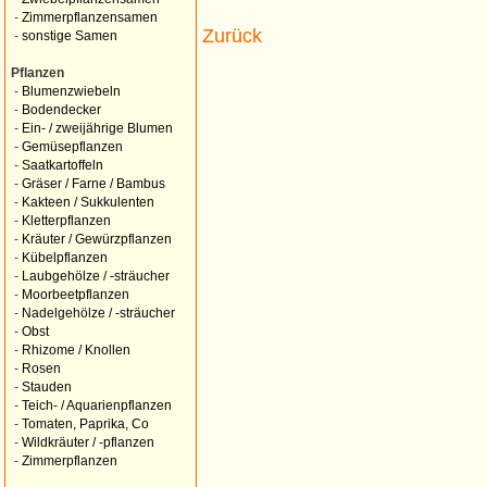
-
Zimmerpflanzensamen
Zurück
-
sonstige Samen
Pflanzen
-
Blumenzwiebeln
-
Bodendecker
-
Ein- / zweijährige Blumen
-
Gemüsepflanzen
-
Saatkartoffeln
-
Gräser / Farne / Bambus
-
Kakteen / Sukkulenten
-
Kletterpflanzen
-
Kräuter / Gewürzpflanzen
-
Kübelpflanzen
-
Laubgehölze / -sträucher
-
Moorbeetpflanzen
-
Nadelgehölze / -sträucher
-
Obst
-
Rhizome / Knollen
-
Rosen
-
Stauden
-
Teich- / Aquarienpflanzen
-
Tomaten, Paprika, Co
-
Wildkräuter / -pflanzen
-
Zimmerpflanzen