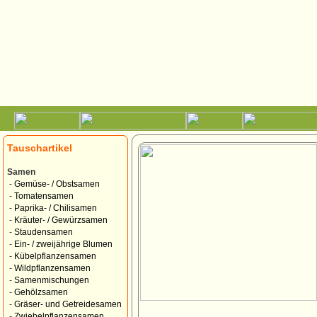
Tauschartikel
Samen
-
Gemüse- / Obstsamen
-
Tomatensamen
-
Paprika- / Chilisamen
-
Kräuter- / Gewürzsamen
-
Staudensamen
-
Ein- / zweijährige Blumen
-
Kübelpflanzensamen
-
Wildpflanzensamen
-
Samenmischungen
-
Gehölzsamen
-
Gräser- und Getreidesamen
-
Zwiebelpflanzensamen