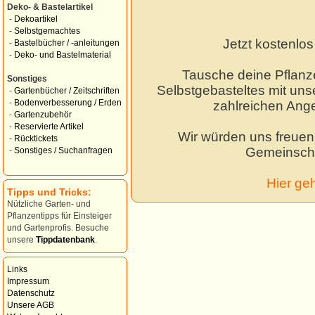
Deko- & Bastelartikel
-
Dekoartikel
-
Selbstgemachtes
Jetzt kostenlo
-
Bastelbücher / -anleitungen
-
Deko- und Bastelmaterial
Tausche deine Pflanz
Sonstiges
Selbstgebasteltes mit unse
-
Gartenbücher / Zeitschriften
-
Bodenverbesserung / Erden
zahlreichen Ang
-
Gartenzubehör
-
Reservierte Artikel
Wir würden uns freuen,
-
Rücktickets
Gemeinscha
-
Sonstiges / Suchanfragen
Hier ge
Tipps und Tricks:
Nützliche Garten- und
Pflanzentipps für Einsteiger
und Gartenprofis. Besuche
unsere
Tippdatenbank
.
Links
Impressum
Datenschutz
Unsere AGB