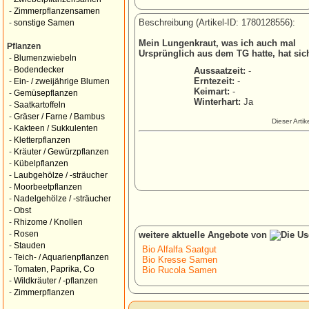
-
Zimmerpflanzensamen
Beschreibung (Artikel-ID: 1780128556):
-
sonstige Samen
Mein Lungenkraut, was ich auch mal
Pflanzen
Ursprünglich aus dem TG hatte, hat sic
-
Blumenzwiebeln
-
Bodendecker
Aussaatzeit:
-
Erntezeit:
-
-
Ein- / zweijährige Blumen
Keimart:
-
-
Gemüsepflanzen
Winterhart:
Ja
-
Saatkartoffeln
-
Gräser / Farne / Bambus
Dieser Arti
-
Kakteen / Sukkulenten
-
Kletterpflanzen
-
Kräuter / Gewürzpflanzen
-
Kübelpflanzen
-
Laubgehölze / -sträucher
-
Moorbeetpflanzen
-
Nadelgehölze / -sträucher
-
Obst
-
Rhizome / Knollen
-
Rosen
weitere aktuelle Angebote von
-
Stauden
Bio Alfalfa Saatgut
-
Teich- / Aquarienpflanzen
Bio Kresse Samen
-
Tomaten, Paprika, Co
Bio Rucola Samen
-
Wildkräuter / -pflanzen
-
Zimmerpflanzen