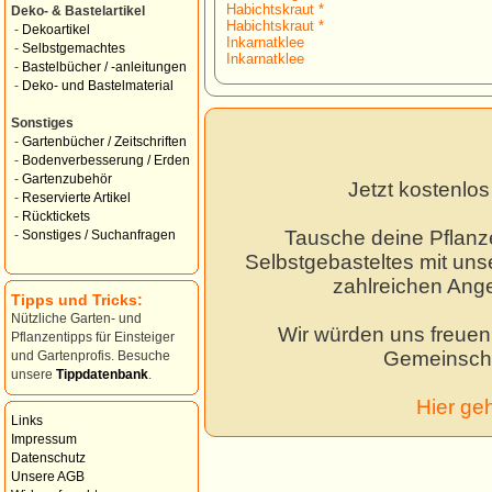
Habichtskraut *
Deko- & Bastelartikel
Habichtskraut *
-
Dekoartikel
Inkarnatklee
-
Selbstgemachtes
Inkarnatklee
-
Bastelbücher / -anleitungen
-
Deko- und Bastelmaterial
Sonstiges
-
Gartenbücher / Zeitschriften
-
Bodenverbesserung / Erden
-
Gartenzubehör
Jetzt kostenlo
-
Reservierte Artikel
-
Rücktickets
Tausche deine Pflanz
-
Sonstiges / Suchanfragen
Selbstgebasteltes mit unse
zahlreichen Ang
Tipps und Tricks:
Nützliche Garten- und
Wir würden uns freuen,
Pflanzentipps für Einsteiger
Gemeinscha
und Gartenprofis. Besuche
unsere
Tippdatenbank
.
Hier ge
Links
Impressum
Datenschutz
Unsere AGB