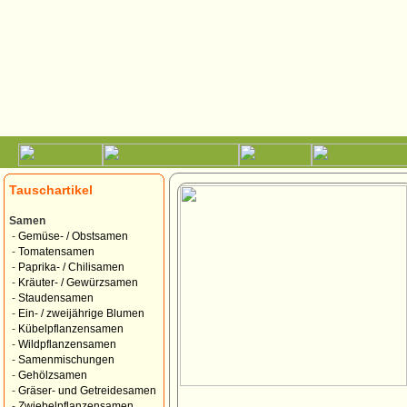
Tauschartikel
Samen
-
Gemüse- / Obstsamen
-
Tomatensamen
-
Paprika- / Chilisamen
-
Kräuter- / Gewürzsamen
-
Staudensamen
-
Ein- / zweijährige Blumen
-
Kübelpflanzensamen
-
Wildpflanzensamen
-
Samenmischungen
-
Gehölzsamen
-
Gräser- und Getreidesamen
-
Zwiebelpflanzensamen