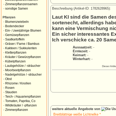
-
Zimmerpflanzensamen
Beschreibung (Artikel-ID: 1782628965):
-
sonstige Samen
Laut KI sind die Samen de
Pflanzen
sortenecht, allerdings ha
-
Blumenzwiebeln
-
Bodendecker
kann eine Vermischung nic
-
Ein- / zweijährige Blumen
Ein sicher interessantes E
-
Gemüsepflanzen
Ich verschicke ca. 20 Sam
-
Saatkartoffeln
-
Gräser / Farne / Bambus
Aussaatzeit:
-
-
Kakteen / Sukkulenten
Erntezeit:
-
-
Kletterpflanzen
Keimart:
-
-
Kräuter / Gewürzpflanzen
Winterhart:
-
-
Kübelpflanzen
-
Laubgehölze / -sträucher
Dieser Arti
-
Moorbeetpflanzen
-
Nadelgehölze / -sträucher
-
Obst
-
Rhizome / Knollen
-
Rosen
-
Stauden
-
Teich- / Aquarienpflanzen
-
Tomaten, Paprika, Co
-
Wildkräuter / -pflanzen
weitere aktuelle Angebote von
-
Zimmerpflanzen
Breitblättrige weiße Lichtnelke *