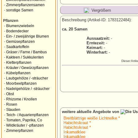
-
Zimmerpflanzensamen
Vergrößern
-
sonstige Samen
Beschreibung (Artikel-ID: 1783122484):
Pflanzen
-
Blumenzwiebeln
ca. 20 Samen
-
Bodendecker
-
Ein- / zweijährige Blumen
Aussaatzeit:
-
-
Gemüsepflanzen
Erntezeit:
-
-
Saatkartoffeln
Keimart:
-
Winterhart:
-
-
Gräser / Farne / Bambus
-
Kakteen / Sukkulenten
Dieser Arti
-
Kletterpflanzen
-
Kräuter / Gewürzpflanzen
-
Kübelpflanzen
-
Laubgehölze / -sträucher
-
Moorbeetpflanzen
-
Nadelgehölze / -sträucher
-
Obst
-
Rhizome / Knollen
-
Rosen
-
Stauden
weitere aktuelle Angebote von
-
Teich- / Aquarienpflanzen
Breitblättrige weiße Lichtnelke *
-
Tomaten, Paprika, Co
Habichtskraut *
-
Wildkräuter / -pflanzen
Habichtskraut *
-
Zimmerpflanzen
Inkarnatklee
Inkarnatklee