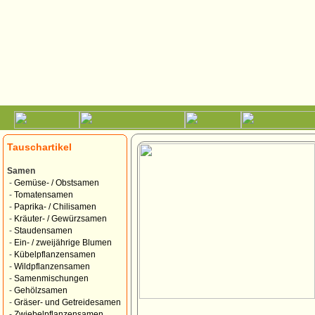
Tauschartikel
Samen
-
Gemüse- / Obstsamen
-
Tomatensamen
-
Paprika- / Chilisamen
-
Kräuter- / Gewürzsamen
-
Staudensamen
-
Ein- / zweijährige Blumen
-
Kübelpflanzensamen
-
Wildpflanzensamen
-
Samenmischungen
-
Gehölzsamen
-
Gräser- und Getreidesamen
-
Zwiebelpflanzensamen