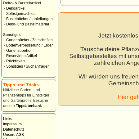
Deko- & Bastelartikel
-
Dekoartikel
-
Selbstgemachtes
-
Bastelbücher / -anleitungen
-
Deko- und Bastelmaterial
Jetzt kostenlo
Sonstiges
-
Gartenbücher / Zeitschriften
-
Bodenverbesserung / Erden
Tausche deine Pflanz
-
Gartenzubehör
Selbstgebasteltes mit unse
-
Reservierte Artikel
-
Rücktickets
zahlreichen Ang
-
Sonstiges / Suchanfragen
Wir würden uns freuen,
Gemeinscha
Tipps und Tricks:
Nützliche Garten- und
Pflanzentipps für Einsteiger
Hier ge
und Gartenprofis. Besuche
unsere
Tippdatenbank
.
Links
Impressum
Datenschutz
Unsere AGB