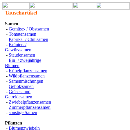
Tauschartikel
Samen
-
Gemüse- / Obstsamen
-
Tomatensamen
-
Paprika- / Chilisamen
-
Kräuter- /
Gewürzsamen
-
Staudensamen
-
Ein- / zweijährige
Blumen
-
Kübelpflanzensamen
-
Wildpflanzensamen
-
Samenmischungen
-
Gehölzsamen
-
Gräser- und
Getreidesamen
-
Zwiebelpflanzensamen
-
Zimmerpflanzensamen
-
sonstige Samen
Pflanzen
-
Blumenzwiebeln