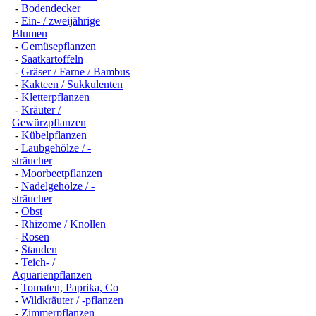
-
Bodendecker
-
Ein- / zweijährige
Blumen
-
Gemüsepflanzen
-
Saatkartoffeln
-
Gräser / Farne / Bambus
-
Kakteen / Sukkulenten
-
Kletterpflanzen
-
Kräuter /
Gewürzpflanzen
-
Kübelpflanzen
-
Laubgehölze / -
sträucher
-
Moorbeetpflanzen
-
Nadelgehölze / -
sträucher
-
Obst
-
Rhizome / Knollen
-
Rosen
-
Stauden
-
Teich- /
Aquarienpflanzen
-
Tomaten, Paprika, Co
-
Wildkräuter / -pflanzen
-
Zimmerpflanzen