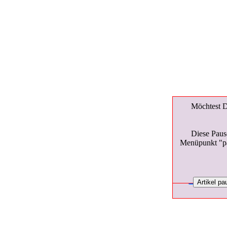
Möchtest Du
Möchtest Du d
Möchtest D
Nach Aufhe
Diese Paus
Artikel wi
Menüpunkt "pa
Einstelldatum