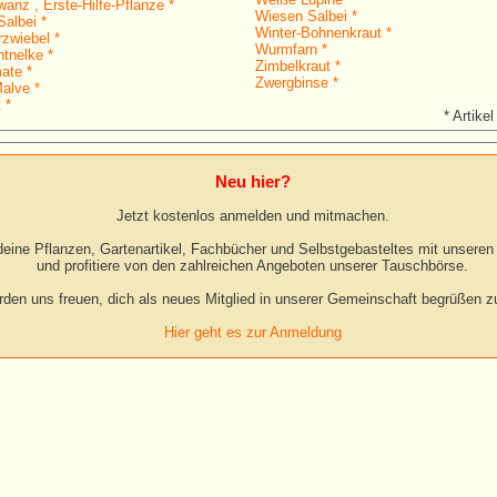
anz , Erste-Hilfe-Pflanze *
Wiesen Salbei *
albei *
Winter-Bohnenkraut *
rzwiebel *
Wurmfarn *
htnelke *
Zimbelkraut *
ate *
Zwergbinse *
alve *
 *
* Artikel
Neu hier?
Jetzt kostenlos anmelden und mitmachen.
eine Pflanzen, Gartenartikel, Fachbücher und Selbstgebasteltes mit unseren 
und profitiere von den zahlreichen Angeboten unserer Tauschbörse.
rden uns freuen, dich als neues Mitglied in unserer Gemeinschaft begrüßen zu
Hier geht es zur Anmeldung