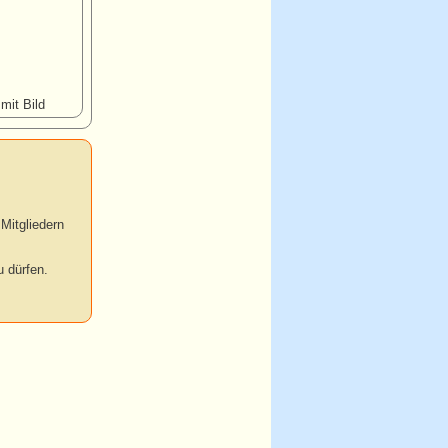
 mit Bild
Mitgliedern
 dürfen.