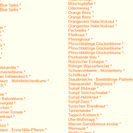
*
Mönchspfeffer *
Blue Spike *
Odermennig *
Blue Spike *
Orange Berry *
Orange Berry *
*
Orangerotes Habichtskraut *
Orangerotes Habichtskraut *
ne *
Pechnelke *
r *
Pfeilkraut *
 *
Pfennigkraut *
 *
Pfirsichblättrige Glockenblume *
r *
Pfirsichblättrige Glockenblume *
 *
Pfirsichblättrige Glockenblume *
 *
Prunkwinde blau *
*
Russischer Estragon *
Röhriger Wasserfenchel *
dskamille *
Schwarzenbeere , Wonderberry *
imasterblume *
Schöllkraut *
er Gilbweiderich *
Staudenwicke - Breitblättrige Platterb
wurz , Mohnbrötchenblume *
Steinquendel , Bergminze *
ch *
Sumpf Blutauge *
Sumpf Storchschnabel *
oe *
Sumpf-Helmkraut *
e Ballonblume *
Sumpf-Ziest *
ergold *
Syrisches Brandkraut *
kchen *
Tannenwedel *
ürmer Tomate *
Teppich-Knöterich *
erkraut *
Ufer-Wolfstrapp *
*
Wasser-Sumpfkresse essbar *
nze *
Weinraute *
anz , Erste-Hilfe-Pflanze *
Weiße Lupine *