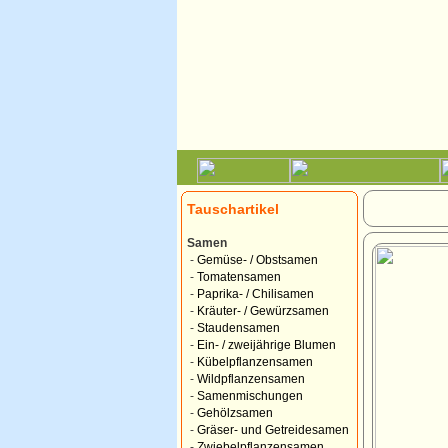
Tauschartikel
Samen
-
Gemüse- / Obstsamen
-
Tomatensamen
-
Paprika- / Chilisamen
-
Kräuter- / Gewürzsamen
-
Staudensamen
-
Ein- / zweijährige Blumen
-
Kübelpflanzensamen
-
Wildpflanzensamen
-
Samenmischungen
-
Gehölzsamen
-
Gräser- und Getreidesamen
-
Zwiebelpflanzensamen