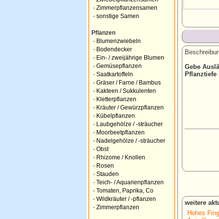
-
Zimmerpflanzensamen
-
sonstige Samen
Pflanzen
-
Blumenzwiebeln
-
Bodendecker
Beschreibun
-
Ein- / zweijährige Blumen
-
Gemüsepflanzen
Gebe Auslä
Pflanztiefe
-
Saatkartoffeln
-
Gräser / Farne / Bambus
-
Kakteen / Sukkulenten
-
Kletterpflanzen
-
Kräuter / Gewürzpflanzen
-
Kübelpflanzen
-
Laubgehölze / -sträucher
-
Moorbeetpflanzen
-
Nadelgehölze / -sträucher
-
Obst
-
Rhizome / Knollen
-
Rosen
-
Stauden
-
Teich- / Aquarienpflanzen
-
Tomaten, Paprika, Co
-
Wildkräuter / -pflanzen
weitere ak
-
Zimmerpflanzen
Hohes Fing