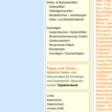
Anis Ysop 
Deko- & Bastelartikel
Anis Ysop 
-
Dekoartikel
Anis Ysop 
-
Selbstgemachtes
Bachbunge
-
Bastelbücher / -anleitungen
Baumchili 
Bergenie *
-
Deko- und Bastelmaterial
Blaue Lupi
Blut-Ampfe
Sonstiges
Ehrenpreis
-
Gartenbücher / Zeitschriften
Ehrenpreis
-
Bodenverbesserung / Erden
Elefantenoh
-
Gartenzubehör
Eselsdistel
-
Reservierte Artikel
Eselsdistel
Fieberklee 
-
Rücktickets
Fingerhut *
-
Sonstiges / Suchanfragen
Färber-Hun
Garten-Dre
Gewöhnlich
Tipps und Tricks:
Gold-Braun
Goldfelberi
Nützliche Garten- und
Goldlack *
Pflanzentipps für Einsteiger
Grannen-Al
und Gartenprofis. Besuche
Großblütig
unsere
Tippdatenbank
.
Großes Imm
Hasenglöc
Himmelsst
Links
Hohes Fing
Impressum
Immergrün 
Datenschutz
Ingwer - Mi
Unsere AGB
Katzenschw