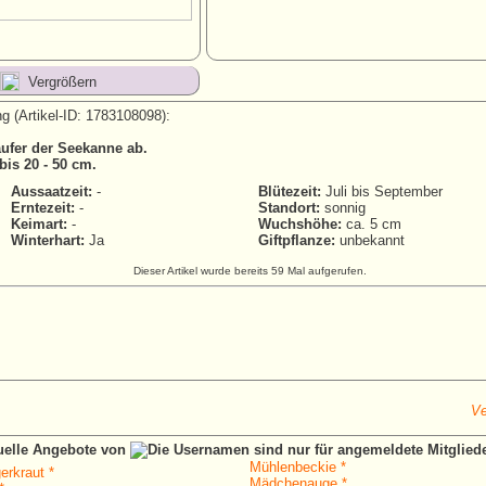
Vergrößern
g (Artikel-ID: 1783108098):
ufer der Seekanne ab.
 bis 20 - 50 cm.
Aussaatzeit:
-
Blütezeit:
Juli bis September
Erntezeit:
-
Standort:
sonnig
Keimart:
-
Wuchshöhe:
ca. 5 cm
Winterhart:
Ja
Giftpflanze:
unbekannt
Dieser Artikel wurde bereits 59 Mal aufgerufen.
Ve
tuelle Angebote von
Mühlenbeckie *
erkraut *
Mädchenauge *