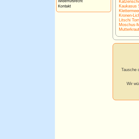
Widerrufsrecht
Katzenschw
Kaukasus S
Kontakt
Klettermee
Kronen-Lic
Litschi Tom
Moschus-M
Mutterkraut
Tausche d
Wir wü