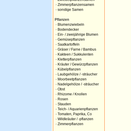
-
Zimmerpflanzensamen
-
sonstige Samen
Pflanzen
-
Blumenzwiebeln
-
Bodendecker
-
Ein- / zweijährige Blumen
-
Gemüsepflanzen
-
Saatkartoffeln
-
Gräser / Farne / Bambus
-
Kakteen / Sukkulenten
-
Kletterpflanzen
-
Kräuter / Gewürzpflanzen
-
Kübelpflanzen
-
Laubgehölze / -sträucher
-
Moorbeetpflanzen
-
Nadelgehölze / -sträucher
-
Obst
-
Rhizome / Knollen
-
Rosen
-
Stauden
-
Teich- / Aquarienpflanzen
-
Tomaten, Paprika, Co
-
Wildkräuter / -pflanzen
-
Zimmerpflanzen